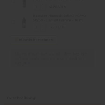
+2,90 CHF
Booster Nicosalt 20MG PG/VG
50/50 - Eliquid France - 10 ml
+3,20 CHF
Nikotin berechnen
Buying this product you will collect
1,25 CHF
with our loyalty program. Your cart will total
1,25 CHF
.
Beschreibung