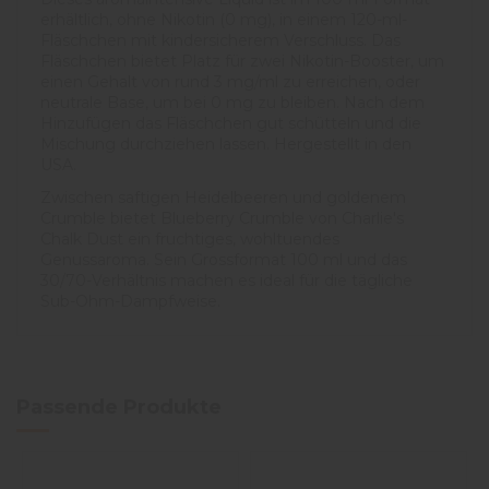
erhältlich, ohne Nikotin (0 mg), in einem 120-ml-
Fläschchen mit kindersicherem Verschluss. Das
Fläschchen bietet Platz für zwei Nikotin-Booster, um
einen Gehalt von rund 3 mg/ml zu erreichen, oder
neutrale Base, um bei 0 mg zu bleiben. Nach dem
Hinzufügen das Fläschchen gut schütteln und die
Mischung durchziehen lassen. Hergestellt in den
USA.
Zwischen saftigen Heidelbeeren und goldenem
Crumble bietet Blueberry Crumble von Charlie's
Chalk Dust ein fruchtiges, wohltuendes
Genussaroma. Sein Grossformat 100 ml und das
30/70-Verhältnis machen es ideal für die tägliche
Sub-Ohm-Dampfweise.
5
/
5
Avis vérifié
Très bon
Passende Produkte
Avis du
26/12/2024
, suite 
expérience du
20/12/2024
Basé sur
1
avis soumis à un
F.L.
contrôle
Voir tous les avis sur ce site
Utile
(0)
Signaler