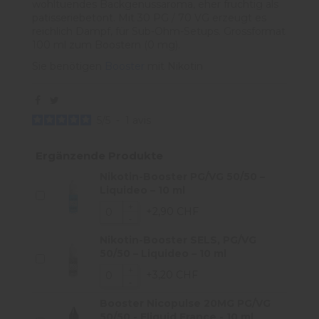
wohltuendes Backgenussaroma, eher fruchtig als
patisseriebetont. Mit 30 PG / 70 VG erzeugt es
reichlich Dampf, für Sub-Ohm-Setups. Grossformat
100 ml zum Boostern (0 mg).
Sie benötigen
Booster
mit Nikotin
5
/
5
-
1
avis
Ergänzende Produkte
Nikotin-Booster PG/VG 50/50 –
Liquideo – 10 ml
+2,90 CHF
Nikotin-Booster SELS, PG/VG
50/50 – Liquideo – 10 ml
+3,20 CHF
Booster Nicopulse 20MG PG/VG
50/50 - Eliquid France - 10 ml