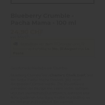
Blueberry Crumble -
Pacha Mama - 100 ml
24,90 CHF
inkl. MWST
Bestelle es vor dem
10 Stunden und 19
Minuten
und erhalte es
Mo. 10 August
mit
La
Poste
Geschmack: Heidelbeere, Crumble
Blueberry Crumble von
Charlie's Chalk Dust
, aus
der Reihe Pacha Mama Dessert, gibt einen
Heidelbeer-Crumble wieder. Die Heidelbeere
dominiert das Rezept mit ihrem reifen, saftigen
und zart säuerlichen Fruchtfleisch, während eine
Note goldenen Crumbles, mürbe und buttrig, sie
im Hintergrund begleitet. Ein warmes,