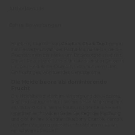
Artikeldetails
Echte Bewertungen
Blueberry Crumble von
Charlie's Chalk Dust
gehört
zur Dessert-Auswahl der Pacha-Mama-Reihe, die die
Fruchtaromen der Marke um Backrezepte erweitert.
Dieses Rezept greift eines der klassischsten Desserts
auf: den Heidelbeer-Crumble, frisch aus dem Ofen.
Ein fruchtiges, wohltuendes Genussaroma.
Die Heidelbeere als dominierende
Frucht
Die Heidelbeere steht im Vordergrund des Rezepts.
Reif und saftig, entfaltet sie ihre süsse Milde und ihre
charakteristische leichte Säure, mit der für die Beere
typischen leicht wilden Seite. Sie trägt die Mischung
und gibt ihr ihre Identität: Blueberry Crumble dampft
sich eher wie ein genussvolles Fruchtaroma als wie
ein schweres Dessert.