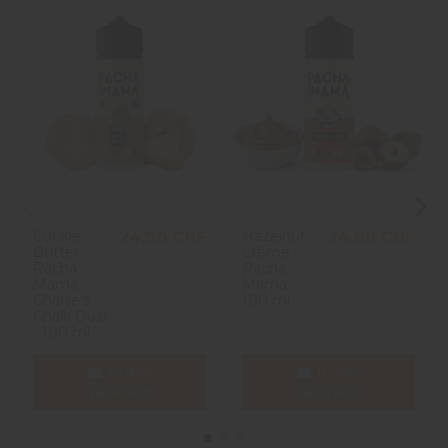
5
étoiles
1
4
étoiles
0
1
3
étoiles
0
2
étoiles
0
1
étoile
0
Trier les avis
Cookie
Hazelnut
24,90 CHF
24,90 CHF
Butter -
Crème -
Pacha
Pacha
Mama -
Mama -
Charlie's
100 ml
Chalk Dust
- 100 ml
In den
In den
Warenkorb
Warenkorb