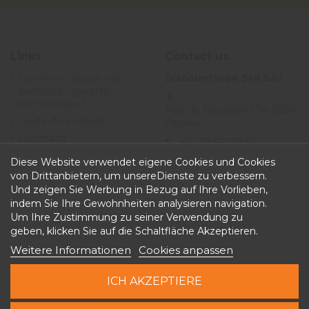
Links
Contact us
Comment choisir ma
Discountvape SMI Sàrl
première cigarette
électronique ?
Rue de Neuchâtel 34, 2034
Guide du E-liquide
Peseux
Lieferung
+41 32 552 99 56
Angebote
Diese Website verwendet eigene Cookies und Cookies
info@discountvape.ch
Allgemeine
von Drittanbietern, um unsereDienste zu verbessern.
iqitcontactpage - module,
Geschäftsbedingungen
Und zeigen Sie Werbung in Bezug auf Ihre Vorlieben,
you can put own text in
indem Sie Ihre Gewohnheiten analysieren navigation.
configuration
Um Ihre Zustimmung zu seiner Verwendung zu
geben, klicken Sie auf die Schaltfläche Akzeptieren.
Weitere Informationen
Cookies anpassen
ICH AKZEPTIERE