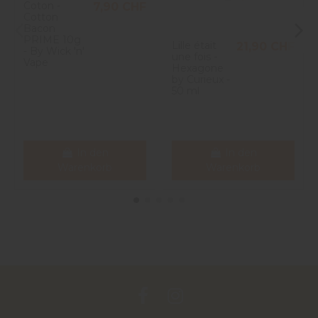
Coton -
7,90 CHF
Cotton
Bacon
PRIME 10g
Lille était
21,90 CHF
- By Wick 'n'
une fois -
Vape
Hexagone
by Curieux -
50 ml
In den
In den
Warenkorb
Warenkorb