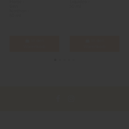
Horse -
Liquideo -
Ben
50 ml
Northon -
50 ml
In den
In den
Warenkorb
Warenkorb