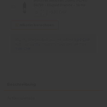
Booster Nicosalt 20MG PG/VG
50/50 - Eliquid France - 10 ml
+3,20 CHF
Nikotin berechnen
Buying this product you will collect
1,00 CHF
with our loyalty program. Your cart will total
1,00 CHF
.
Beschreibung
Artikeldetails