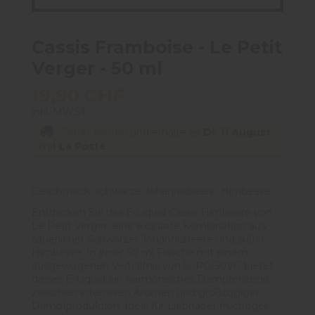
Cassis Framboise - Le Petit
Verger - 50 ml
19,90 CHF
inkl. MWST
Sofort kaufen
und erhalte es
Di. 11 August
mit
La Poste
Geschmack: schwarze Johannisbeere, Himbeere
Entdecken Sie das E-Liquid Cassis Himbeere von
Le Petit Verger, eine exquisite Kombination aus
säuerlicher Schwarzer Johannisbeere und süßer
Himbeere. In einer 50 ml Flasche mit einem
ausgewogenen Verhältnis von 50PG/50VG bietet
dieses E-Liquid ein harmonisches Dampferlebnis
zwischen intensiven Aromen und großzügiger
Dampfproduktion. Ideal für Liebhaber fruchtiger