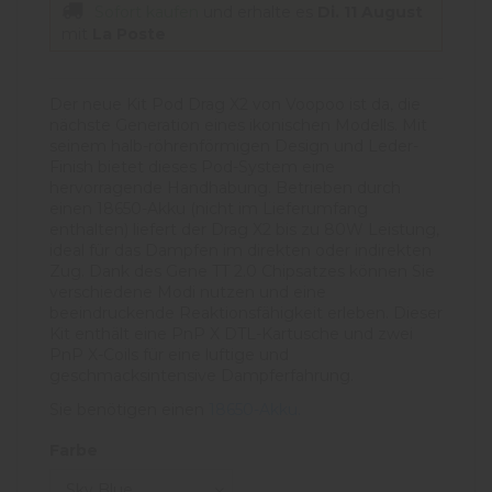
Sofort kaufen
und erhalte es
Di. 11 August
mit
La Poste
Der neue Kit Pod Drag X2 von Voopoo ist da, die
nächste Generation eines ikonischen Modells. Mit
seinem halb-röhrenförmigen Design und Leder-
Finish bietet dieses Pod-System eine
hervorragende Handhabung. Betrieben durch
einen 18650-Akku (nicht im Lieferumfang
enthalten) liefert der Drag X2 bis zu 80W Leistung,
ideal für das Dampfen im direkten oder indirekten
Zug. Dank des Gene TT 2.0 Chipsatzes können Sie
verschiedene Modi nutzen und eine
beeindruckende Reaktionsfähigkeit erleben. Dieser
Kit enthält eine PnP X DTL-Kartusche und zwei
PnP X-Coils für eine luftige und
geschmacksintensive Dampferfahrung.
Sie benötigen einen
18650-Akku.
Farbe