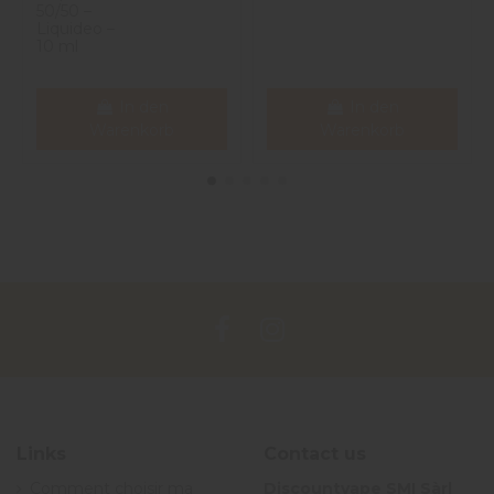
50/50 –
Liquideo –
10 ml
In den
In den
Warenkorb
Warenkorb
Links
Contact us
Comment choisir ma
Discountvape SMI Sàrl