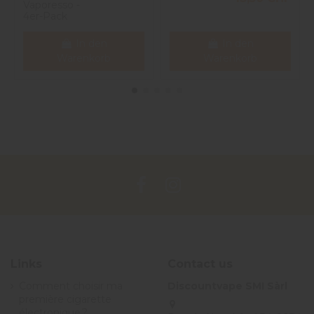
Vaporesso -
4er-Pack
In den
In den
Warenkorb
Warenkorb
Links
Contact us
Comment choisir ma
Discountvape SMI Sàrl
première cigarette
électronique ?