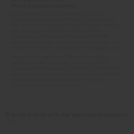
Vorsichtsmassnahmen
Die Cartridges ELFA Pro werden magnetisch
befestigt und sind mit den Akkus ELFA und ELFA
Pro von Elf Bar kompatibel. Dieses Produkt enthält
kein Nikotin (0 mg/ml). Es ist Erwachsenen
vorbehalten, der Verkauf an Personen unter 18
Jahren ist untersagt. Ausserhalb der Reichweite von
Kindern und Tieren aufbewahren. Nicht verschlucken.
Mit ihren 2 ml Liquid ohne Nikotin, ihrem Mesh-
Verdampferkopf mit 1,2 Ohm und ihrem Klipp-
System sind die Cartridges ELFA Pro von Elf Bar eine
einfache, praktische Nachfüllung für die ELFA-Akkus.
Im Zweierpack verkauft, sind sie in mehreren
Geschmacksrichtungen erhältlich.
4.5
/
5
Avis vérifié
très bien, conforme à m
15 andere Artikel in der gleichen Kategorie:
attentes
Avis du
11/03/2026
, suite 
Basé sur
2
avis soumis à un
expérience du
26/02/2026
contrôle
L.L.