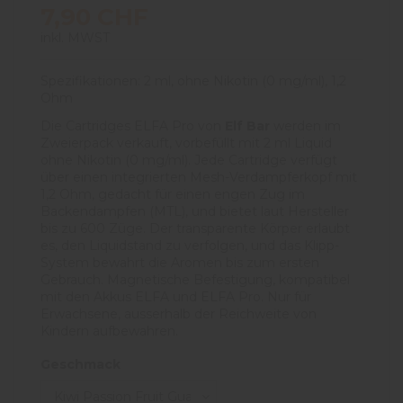
7,90 CHF
inkl. MWST
Spezifikationen: 2 ml, ohne Nikotin (0 mg/ml), 1,2
Ohm
Die Cartridges ELFA Pro von
Elf Bar
werden im
Zweierpack verkauft, vorbefüllt mit 2 ml Liquid
ohne Nikotin (0 mg/ml). Jede Cartridge verfügt
über einen integrierten Mesh-Verdampferkopf mit
1,2 Ohm, gedacht für einen engen Zug im
Backendampfen (MTL), und bietet laut Hersteller
bis zu 600 Züge. Der transparente Körper erlaubt
es, den Liquidstand zu verfolgen, und das Klipp-
System bewahrt die Aromen bis zum ersten
Gebrauch. Magnetische Befestigung, kompatibel
mit den Akkus ELFA und ELFA Pro. Nur für
Erwachsene, ausserhalb der Reichweite von
Kindern aufbewahren.
Geschmack