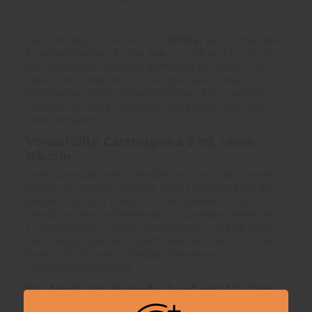
Die Cartridges ELFA Pro von
Elf Bar
sind vorbefüllte
Ersatzkartuschen für die Akkus ELFA und ELFA Pro.
Im Zweierpack verkauft, enthalten sie jeweils 2 ml
Liquid ohne Nikotin und verfügen über einen
integrierten Mesh-Verdampferkopf. Eine einfache
Lösung: Die leere Cartridge wird ersetzt, der Akku
bleibt erhalten.
Vorbefüllte Cartridges à 2 ml, ohne
Nikotin
Jede Cartridge wird vorbefüllt mit 2 ml Liquid ohne
Nikotin (0 mg/ml) geliefert, sofort einsatzbereit: Ein
Befüllen ist nicht nötig. Der transparente Körper
erlaubt es, den verbleibenden Liquidstand jederzeit
zu überwachen. Ist die Cartridge leer, wird sie vom
Akku abgezogen und durch eine neue ersetzt. Das
Pack enthält zwei Cartridges derselben
Geschmacksrichtung.
Ein
Mesh-Verdampferkopf mit 1,2 Ohm
für MTL