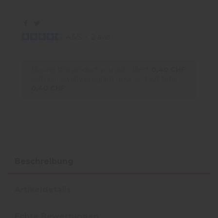
4.5
/
5
-
2
avis
Buying this product you will collect
0,40 CHF
with our loyalty program. Your cart will total
0,40 CHF
.
Beschreibung
Artikeldetails
Echte Bewertungen