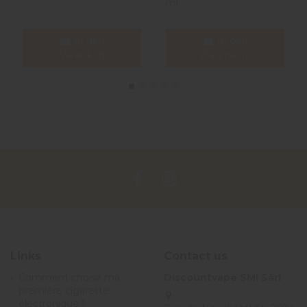
ml
In den
In den
Warenkorb
Warenkorb
Links
Contact us
Comment choisir ma
Discountvape SMI Sàrl
première cigarette
électronique ?