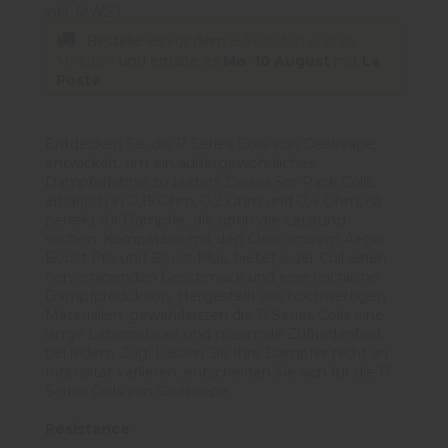
inkl. MWST
Bestelle es vor dem
8 Stunden und 26
Minuten
und erhalte es
Mo. 10 August
mit
La
Poste
Entdecken Sie die P Series Coils von Geekvape,
entwickelt, um ein außergewöhnliches
Dampferlebnis zu bieten. Dieses 5er-Pack Coils,
erhältlich in 0,15 Ohm, 0,2 Ohm und 0,4 Ohm, ist
perfekt für Dampfer, die optimale Leistung
suchen. Kompatibel mit den Clearomizern Aegis
Boost Pro und Boost Plus, bietet jeder Coil einen
hervorragenden Geschmack und eine reichliche
Dampfproduktion. Hergestellt aus hochwertigen
Materialien, gewährleisten die P Series Coils eine
lange Lebensdauer und maximale Zufriedenheit
bei jedem Zug. Lassen Sie Ihre Dampfer nicht an
Intensität verlieren, entscheiden Sie sich für die P
Series Coils von Geekvape.
Résistance