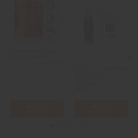
5
étoiles
1
4
étoiles
0
1
3
étoiles
0
2
étoiles
0
1
étoile
0
Trier les avis
Widerstände QF - 3er-
Pack - Vaporesso
17,90 CHF
Pod-
12,90 CHF
Kartuschen
Kiwi - 3er-
Pack - Kiwi
Vapor
In den
In den
Warenkorb
Warenkorb