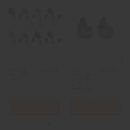
Halsband
Pod-
12,90 CHF
7,90 CHF
Kiwi - Kiwi
Kartuschen
Vapor
Aegis B60 -
2er-Pack -
Geekvape
In den
In den
Warenkorb
Warenkorb