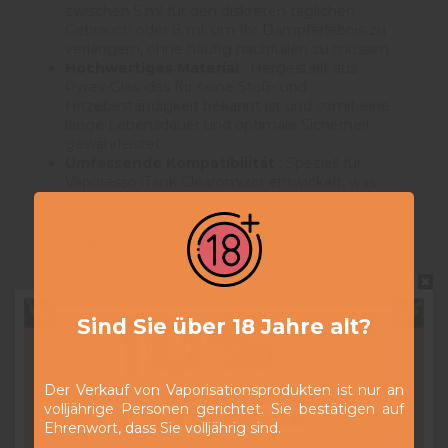
zwischen 5 ml für den diskreten täglichen
Gebrauch oder 8 ml, um Ihr Dampferlebnis zu
verlängern, ohne häufig nachfüllen zu müssen.
Hochwertiges Material
: Hergestellt aus
Pyrex-Glas, das für seine Stoß- und
Hitzebeständigkeit bekannt ist und somit eine
lange Lebensdauer und optimale Sicherheit
gewährleistet.
Umfassende Kompatibilität
: Speziell für
Vaporesso iTank Clearomizer entwickelt, was
eine einfache Installation und perfekte
Kompatibilität garantiert.
Elegantes und funktionales Design
: Das
transparente Design ermöglicht es Ihnen, den
Flüssigkeitsstand leicht zu überwachen und
Do not show again.
verleiht Ihrer E-Zigarette gleichzeitig eine
ästhetische Note.
Sind Sie über 18 Jahre alt?
Vorteile des Pyrex iTank :
Widerstandsfähigkeit und Haltbarkeit
: Das
Der Verkauf von Vaporisationsprodukten ist nur an
Pyrex-Glas bietet außergewöhnliche Stoß- und
volljährige Personen gerichtet. Sie bestätigen auf
Temperaturbeständigkeit und ist daher ideal für
Ehrenwort, dass Sie volljährig sind.
den täglichen Gebrauch.