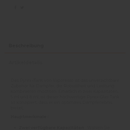
Beschreibung
Artikeldetails
Das Pyrex iTank von Vaporesso ist das unverzichtbare
Zubehör für Dampfer, die Robustheit und Leistung
kombinieren möchten. Erhältlich in zwei Kapazitäten,
5 ml und 8 ml, ist dieser hochwertige Pyrex-Glas-Tank
so konzipiert, dass er ein optimales Dampferlebnis
bietet.
Hauptmerkmale :
Zwei verfügbare Kapazitäten
: Wählen Sie