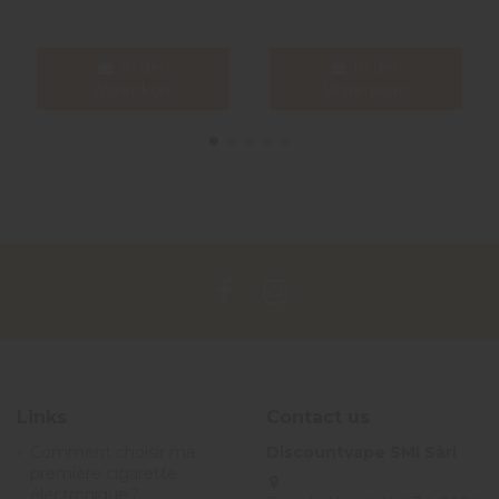
In den
In den
Warenkorb
Warenkorb
Links
Contact us
Comment choisir ma
Discountvape SMI Sàrl
première cigarette
électronique ?