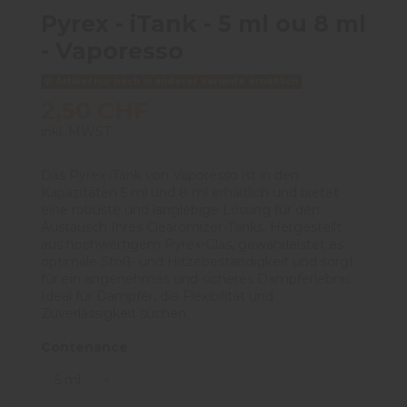
Pyrex - iTank - 5 ml ou 8 ml
- Vaporesso
Artikel nur noch in anderer Variante erhältlich
2,50 CHF
inkl. MWST
Das Pyrex iTank von Vaporesso ist in den
Kapazitäten 5 ml und 8 ml erhältlich und bietet
eine robuste und langlebige Lösung für den
Austausch Ihres Clearomizer-Tanks. Hergestellt
aus hochwertigem Pyrex-Glas, gewährleistet es
optimale Stoß- und Hitzebeständigkeit und sorgt
für ein angenehmes und sicheres Dampferlebnis.
Ideal für Dampfer, die Flexibilität und
Zuverlässigkeit suchen.
Contenance