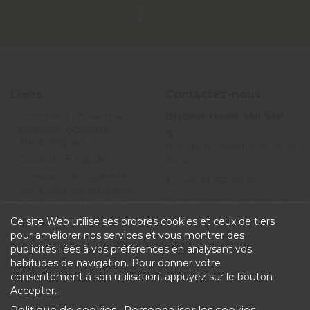
Liens
Contactez-nous
Comment choisir ma
Discountvape SMI Sàrl
première cigarette
électronique ?
Rue de Neuchâtel 34, 2034
Guide du E-liquide
Peseux
Livraisons de cigarettes
+41 32 552 99 56
électroniques en Suisse
info@discountvape.ch
rapide et gratuite avec
Discountvape.ch
Ce site Web utilise ses propres cookies et ceux de tiers
Promotions et soldes
pour améliorer nos services et vous montrer des
cigarette électronique et
publicités liées à vos préférences en analysant vos
e-liquide - Discountvape
habitudes de navigation. Pour donner votre
Conditions générales de
consentement à son utilisation, appuyez sur le bouton
vente
Accepter.
Politique de cookies
Personnaliser les cookies