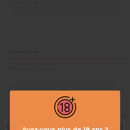
0,65 CHF
grâce à notre programme de
fidélité. Votre panier totalisera
0,65 CHF
.
Description
Détails du produit
Le tour de cou Kiwi de Kiwi Vapor est spécialement
conçu pour les utilisateurs de la cigarette
électronique Kiwi Pen souhaitant garder leur appareil
à portée de main en toute circonstance. Fabriqué en
tissu doux et résistant, il offre un confort optimal lors
de son utilisation quotidienne.
Ne pas montrer à nouveau
Caractéristiques principales :
Avez-vous plus de 18 ans ?