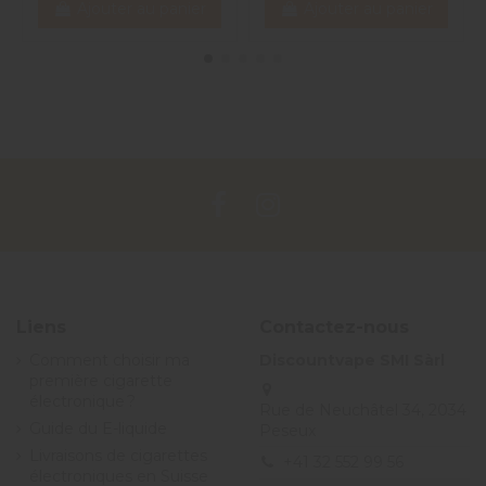
Ajouter au panier
Ajouter au panier
Liens
Contactez-nous
Comment choisir ma
Discountvape SMI Sàrl
première cigarette
électronique ?
Rue de Neuchâtel 34, 2034
Guide du E-liquide
Peseux
Livraisons de cigarettes
+41 32 552 99 56
électroniques en Suisse