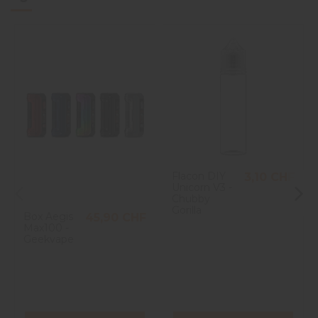
Flacon DIY
3,10 CHF
Unicorn V3 -
Chubby
Gorilla
Box Aegis
45,90 CHF
Max100 -
Geekvape