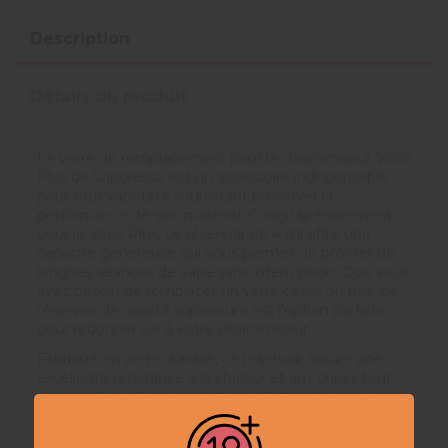
Description
Détails du produit
Le verre de remplacement pour le clearomiseur Veco
Plus de Vaporesso est un accessoire indispensable
pour tout vapoteur souhaitant préserver la
performance de son matériel. Conçu spécialement
pour le Veco Plus, ce réservoir de 4 ml offre une
capacité généreuse qui vous permet de profiter de
longues séances de vape sans interruption. Que vous
ayez besoin de remplacer un verre cassé ou usé, ce
réservoir de qualité supérieure est l'option parfaite
pour redonner vie à votre clearomiseur.
Fabriqué en verre durable, ce réservoir assure une
excellente résistance à la chaleur et aux chocs tout
en garantissant une parfaite restitution des saveurs
de vos e-liquides. L'installation est simple et rapide,
permettant à votre Veco Plus de retrouver toute son