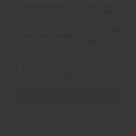
Le verre de remplacement pour le clearomiseur
Veco Plus de Vaporesso est conçu pour restaurer
ou prolonger la durée de vie de votre équipement.
Avec une capacité de 4 ml, ce réservoir en verre
vous permet de profiter d'une expérience de vape
continue sans avoir à recharger fréquemment. Un
accessoire essentiel pour tous les utilisateurs du
Veco Plus souhaitant maintenir leur clearomiseur
en parfait état.
Verre Veco / Veco Plus 4ml - Vap
En achetant ce produit vous gagnerez
0,18 CHF
grâce à notre programme de
fidélité. Votre panier totalisera
0,18 CHF
.