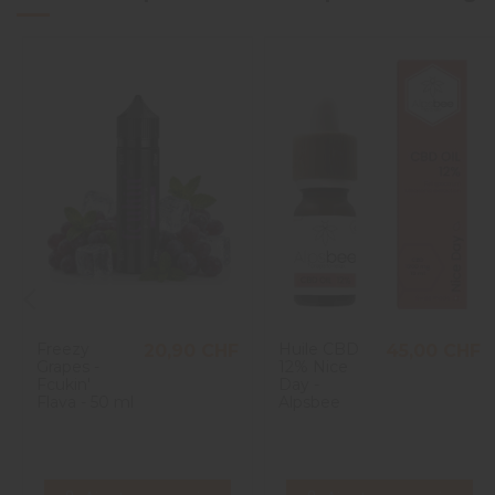
Freezy
Huile CBD
20,90 CHF
45,00 CHF
Grapes -
12% Nice
Fcukin'
Day -
Flava - 50 ml
Alpsbee