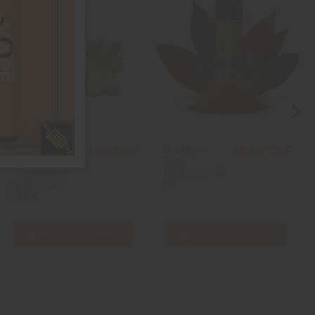
Cherbourg
Buffalo -
21,90 CHF
22,90 CHF
Mon Amour
Ben
- Hexagone
Northon - 50
by Curieux -
ml
50 ml
Ajouter au panier
Ajouter au panier