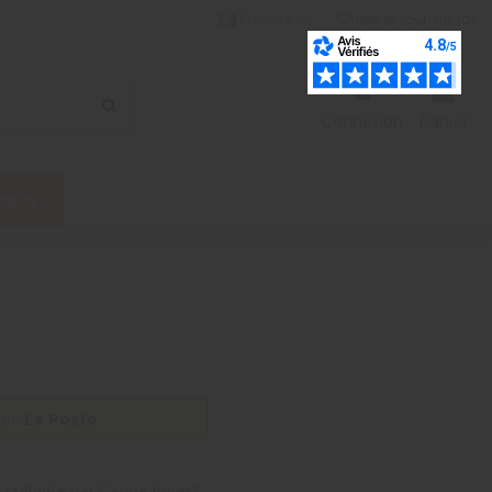
Français
liste de souhaits (
0
)
Connexion
Panier
ns %
vec
La Poste
 cultivée par Canna Invest