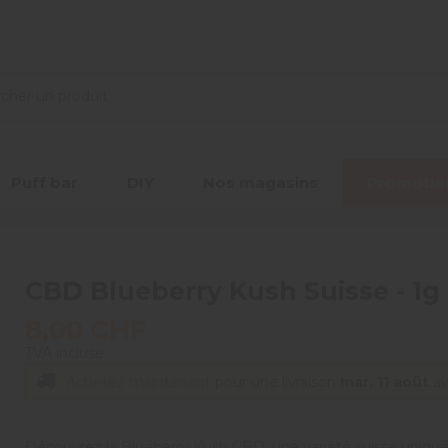
Puff bar
DIY
Nos magasins
Promotio
CBD Blueberry Kush Suisse - 1g
8,00 CHF
TVA incluse
Achetez maintenant
pour une livraison
mar. 11 août
a
Découvrez la Blueberry Kush CBD, une variété suisse unique