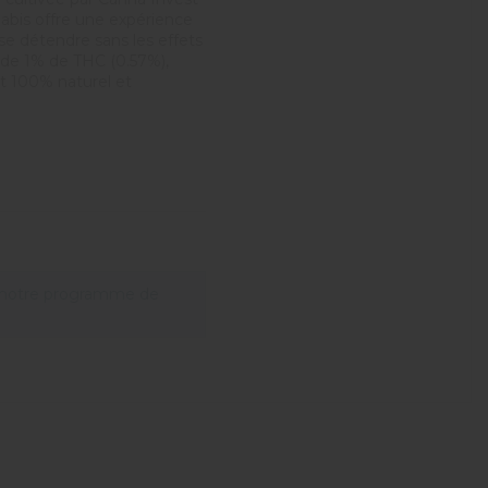
nabis offre une expérience
se détendre sans les effets
de 1% de THC (0.57%),
t 100% naturel et
 notre programme de