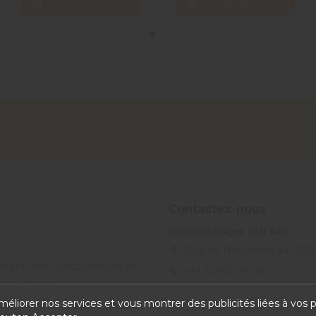
Ajouter au panier
Ajouter au panier
Contactez-nous
Discountvape SMI Sàrl
Rue de Neuchâtel 34, 203
ratuite avec Discountvape.ch
+41 32 552 99 56
Discountvape
info@discountvape.ch
améliorer nos services et vous montrer des publicités liées à vos