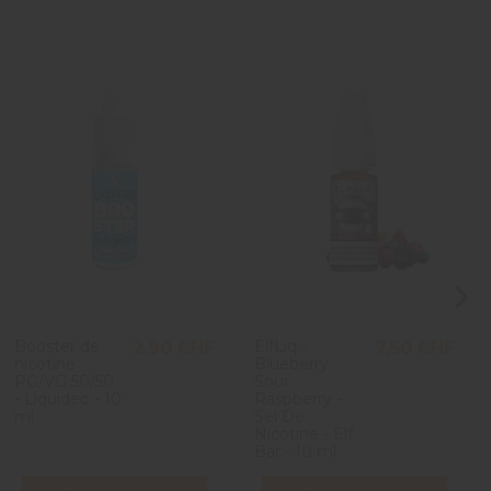
Booster de
ElfLiq -
2,90 CHF
7,50 CHF
nicotine
Blueberry
PG/VG 50/50
Sour
- Liquideo - 10
Raspberry -
ml
Sel De
Nicotine - Elf
Bar - 10 ml