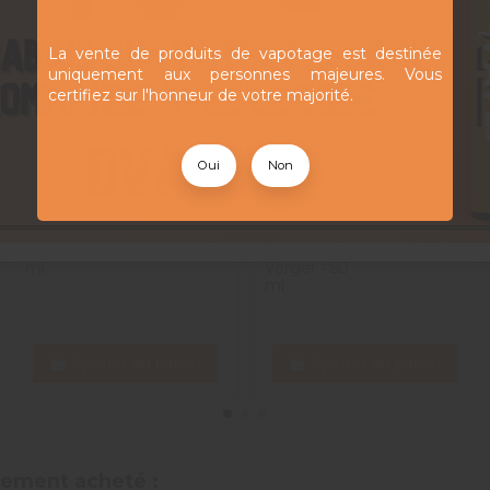
La vente de produits de vapotage est destinée
uniquement aux personnes majeures. Vous
certifiez sur l'honneur de votre majorité.
Oui
Non
Nyxe -
Kiwi Cactus -
19,90 CHF
19,90 CHF
Arcvape - 50
Le Petit
ml
Verger - 50
ml
Ajouter au panier
Ajouter au panier
alement acheté :