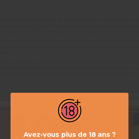
perle parmi les variétés de cannabis suisses. Spécialement culti
e saveur douce et fruitée qui saura séduire même les palais les 
e qui en fait une option parfaite pour ceux qui préfèrent une e
té est idéale pour ceux qui cherchent à soulager le stress, l'anxi
rieur à 1%. La culture biologique contrôlée garantit un produit pu
bilité.
native naturelle et savoureuse qui allie plaisir gustatif et bien
traditionnel du cannabis, ce produit est conçu pour offrir une ex
ts du CBD sans les risques associés aux produits traditionnels.
Ne pas 
Avez-vous plus de 18 ans ?