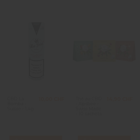
CBD La
Thé au CBD
10,00 CHF
14,90 CHF
Bomba -
- Alpsbee -
Suisse - 1.4g
Swiss Made
- 10 sachets