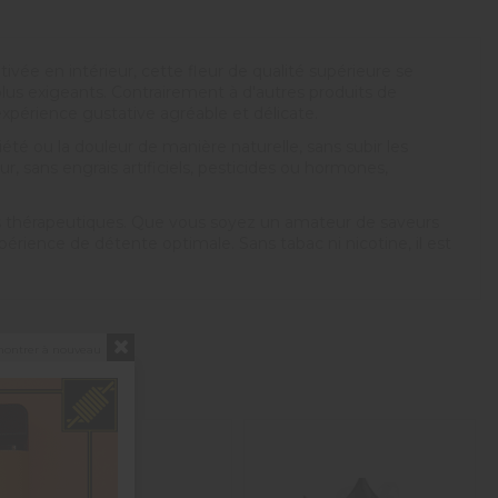
vée en intérieur, cette fleur de qualité supérieure se
plus exigeants. Contrairement à d'autres produits de
xpérience gustative agréable et délicate.
été ou la douleur de manière naturelle, sans subir les
r, sans engrais artificiels, pesticides ou hormones,
faits thérapeutiques. Que vous soyez un amateur de saveurs
périence de détente optimale. Sans tabac ni nicotine, il est
montrer à nouveau