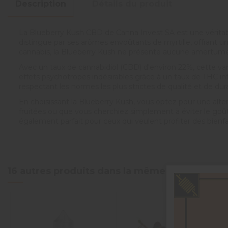
Description
Détails du produit
La Blueberry Kush CBD de Canna Invest SA est une véritable 
distingue par ses arômes envoûtants de myrtille, offrant un
cannabis, la Blueberry Kush ne présente aucune amertume, c
Avec un taux de cannabidiol (CBD) d'environ 22%, cette varié
effets psychotropes indésirables grâce à un taux de THC infé
respectant les normes les plus strictes de qualité et de dura
En choisissant la Blueberry Kush, vous optez pour une alter
fruitées ou que vous cherchiez simplement à éviter le goût 
également parfait pour ceux qui veulent profiter des bienfai
16 autres produits dans la même catégorie :