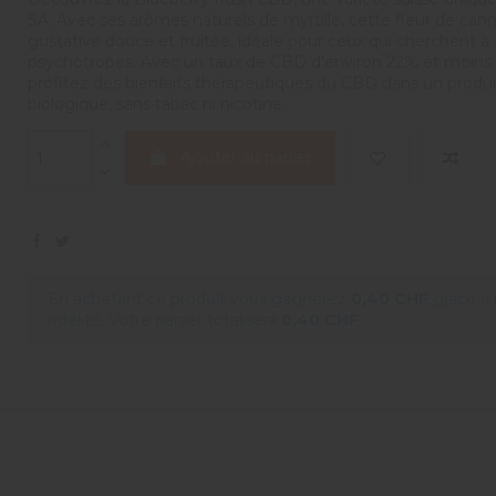
SA. Avec ses arômes naturels de myrtille, cette fleur de can
gustative douce et fruitée, idéale pour ceux qui cherchent à 
psychotropes. Avec un taux de CBD d'environ 22% et moins 
profitez des bienfaits thérapeutiques du CBD dans un produi
biologique, sans tabac ni nicotine.
Ajouter au panier
En achetant ce produit vous gagnerez
0,40 CHF
grâce à
fidélité. Votre panier totalisera
0,40 CHF
.