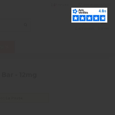
Français
liste de souhaits (
0
)
Connexion
Panier
ns %
 Bar - 12mg
vec
La Poste