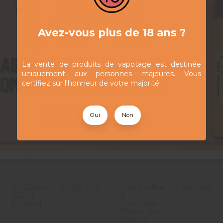
Avez-vous plus de 18 ans ?
La vente de produits de vapotage est destinée
uniquement aux personnes majeures. Vous
certifiez sur l'honneur de votre majorité.
Oui
Non
Kit Dotbox
Mint Ice Tea
84,90 CHF
24,90 CHF
220 V2 -
&
Dotmod
Cucumber -
Freeze Tea -
Made in