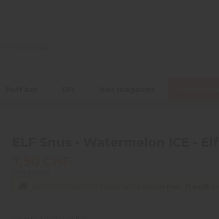
Puff bar
DIY
Nos magasins
Promotio
ELF Snus - Watermelon ICE - Elf
7,90 CHF
TVA incluse
Achetez maintenant
pour une livraison
mar. 11 août
a
saveur : Pastèque frais