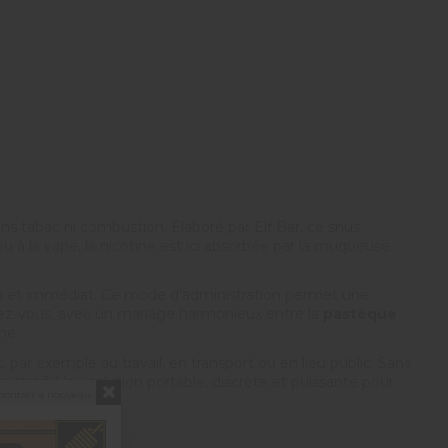
s tabac ni combustion. Élaboré par Elf Bar, ce snus
u à la vape, la nicotine est ici absorbée par la muqueuse
enu et immédiat. Ce mode d’administration permet une
ndez-vous, avec un mariage harmonieux entre la
pastèque
ne.
r exemple au travail, en transport ou en lieu public. Sans
gustatif. Une solution portable, discrète et puissante pour
montrer à nouveau