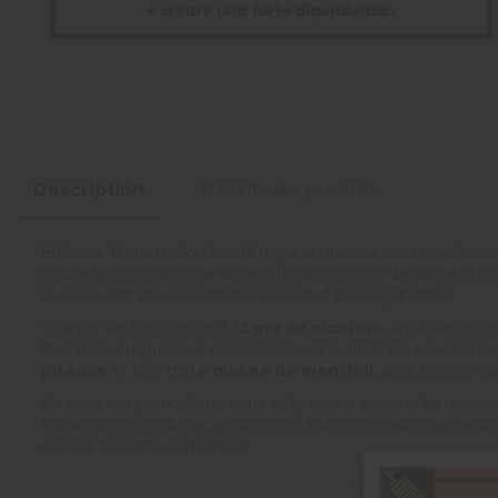
Description
Détails du produit
Elf Snus Watermelon Ice 12 mg est une solution moderne po
nouvelle génération se présente sous forme de sachets fins,
buccale, offrant une diffusion rapide dans l’organisme.
Chaque sachet contient
12 mg de nicotine
, un dosage él
libération progressive mais rapide, sans irriter les poumo
juteuse
et une
note glacée de menthol
, pour une sensa
Ce snus est particulièrement adapté aux anciens fumeurs o
tabac, sans goudrons, et sans combustion, il représente une 
vivre la nicotine autrement.