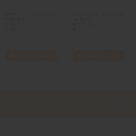
Cerise
Kiwi Mangue
19,90 CHF
19,90 CHF
Pastèque -
- Le Petit
Le Petit
Verger - 50
Verger - 50
ml
ml
Ajouter au panier
Ajouter au panier