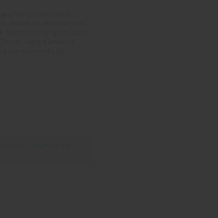
sans tabac innovante
ine, absorbée directement
. Retrouvez le goût sucré
Discret, sans fumée ni
 pour les moments où
 notre programme de