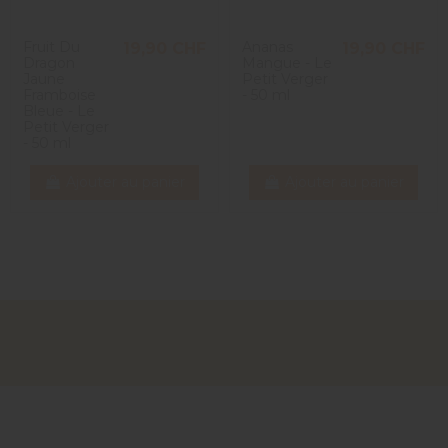
Fruit Du
Ananas
19,90 CHF
19,90 CHF
Dragon
Mangue - Le
Jaune
Petit Verger
Framboise
- 50 ml
Bleue - Le
Petit Verger
- 50 ml
Ajouter au panier
Ajouter au panier