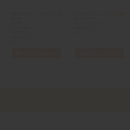
Framboise
Booster SELS
19,90 CHF
3,20 CHF
Bleue
de nicotine
Menthe
PG/VG 50/50 -
Citronnée -
Liquideo - 10
Le Petit
ml
Verger - 50
ml
Ajouter au panier
Ajouter au panier