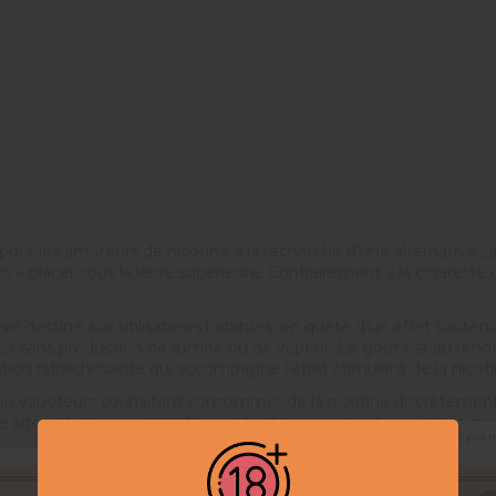
ur les amateurs de nicotine à la recherche d’une alternative san
 à placer sous la lèvre supérieure. Contrairement à la cigarette o
evé destiné aux utilisateurs habitués, en quête d’un effet sout
ns, et sans production de fumée ou de vapeur. Le goût est au re
tion rafraîchissante qui accompagne l’effet stimulant de la nicoti
u vapoteurs souhaitant consommer de la nicotine discrètement, pa
alternative propre et efficace, tout en procurant un réel plaisir 
Ne pas 