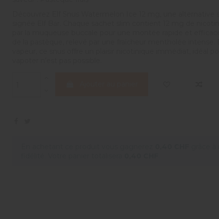
Découvrez Elf Snus Watermelon Ice 12 mg, une alternative 
signée Elf Bar. Chaque sachet slim contient 12 mg de nicot
par la muqueuse buccale pour une montée rapide et efficace
de la pastèque, relevé par une fraîcheur mentholée intense. 
vapeur, ce snus offre un plaisir nicotinique immédiat, idéal
vapoter n’est pas possible.
Ajouter au panier
En achetant ce produit vous gagnerez
0,40 CHF
grâce à
fidélité. Votre panier totalisera
0,40 CHF
.