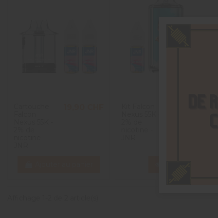
Cartouche
Kit Falcon
19,90 CHF
27,90 CHF
Falcon
Nexus 55K -
Nexus 55K -
2% de
2% de
nicotine -
nicotine -
JNR
JNR
Ajouter au panier
Voir
Affichage 1-2 de 2 article(s)