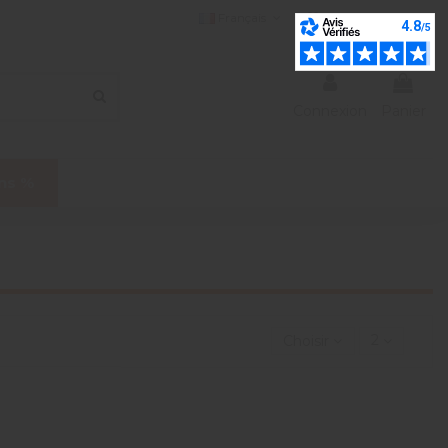
Français
liste de souhaits (
0
)
Connexion
Panier
ns %
Choisir
2