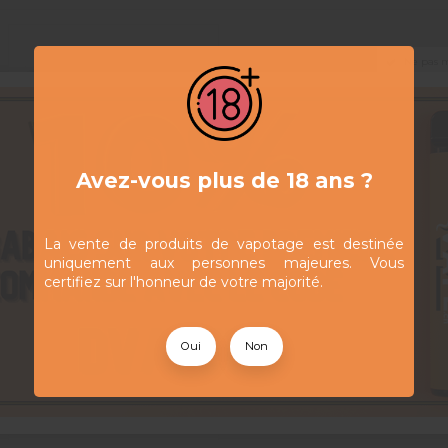
Ne pas 
Avez-vous plus de 18 ans ?
La vente de produits de vapotage est destinée
Tribeca RY4 -
5,90 CHF
uniquement aux personnes majeures. Vous
Halo - 10 ml
certifiez sur l'honneur de votre majorité.
Oui
Non
Voir