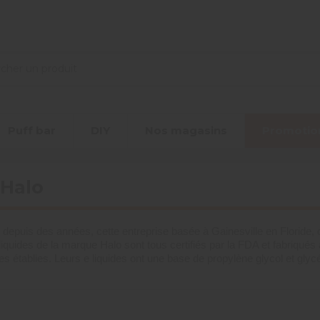
Puff bar
DIY
Nos magasins
Promotio
 Halo
epuis des années, cette entreprise basée à Gainesville en Floride, c
iquides de la marque Halo sont tous certifiés par la FDA et fabriqués
 établies. Leurs e liquides ont une base de propylène glycol et glyc