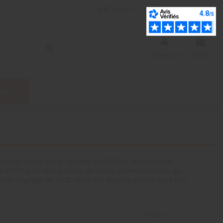
Français
liste de souhaits (
0
)
Connexion
Panier
ns %
ompte parmi ses e-liquides, les All Day de beaucoup 
 à 100% avec des produits de qualité pharmaceutique qui 
érine végétale de 70/30 dans des flacons anti-UV pour une 
Choisir
3