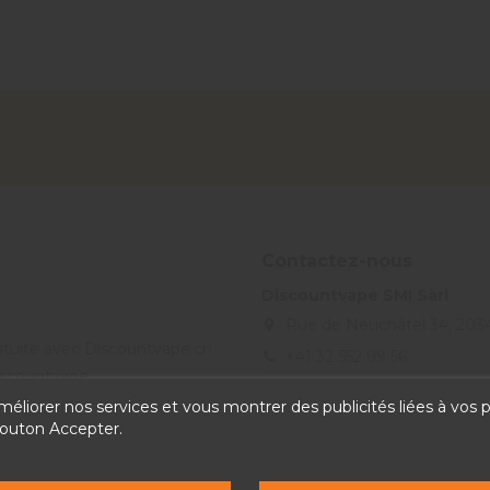
Contactez-nous
Discountvape SMI Sàrl
Rue de Neuchâtel 34, 203
ratuite avec Discountvape.ch
+41 32 552 99 56
Discountvape
info@discountvape.ch
améliorer nos services et vous montrer des publicités liées à vos
bouton Accepter.