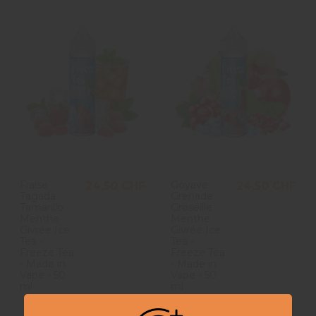
Fraise
Goyave
24,50 CHF
24,50 CHF
Tagada
Grenade
Tamarillo
Groseille
Menthe
Menthe
Givrée Ice
Givrée Ice
Tea -
Tea -
Freeze Tea
Freeze Tea
- Made in
- Made in
Vape - 50
Vape - 50
ml
ml
Ajouter au panier
Ajouter au panier