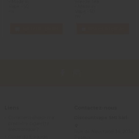
- Made in
Freeze Tea
Vape - 50
- Made in
ml
Vape - 50
ml
Ajouter au panier
Ajouter au panier
Liens
Contactez-nous
Comment choisir ma
Discountvape SMI Sàrl
première cigarette
électronique ?
Rue de Neuchâtel 34, 2034
Guide du E-liquide
Peseux