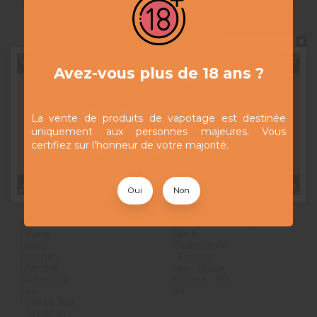
Ne pas montrer à nouveau
Avez-vous plus de 18 ans ?
La vente de produits de vapotage est destinée
uniquement aux personnes majeures. Vous
certifiez sur l'honneur de votre majorité.
Oui
Non
Mirabelle
Mango Ice
24,50 CHF
24,50 CHF
Prune
Tea &
Baies
Chamomile
Rouges
- Freeze
Menthe
Tea - Made
Givrée Ice
in Vape - 50
Tea -
ml
Freeze Tea
- Made in