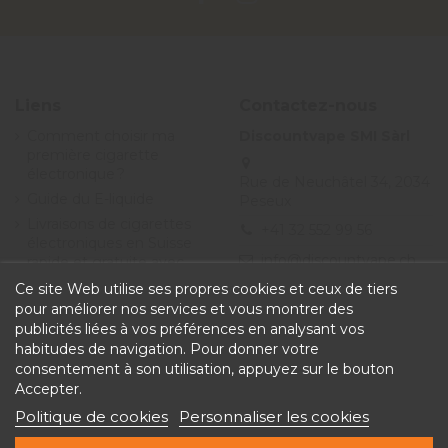
Liens
Contactez-nous
Comment choisir ma
Discountvape SMI Sàrl
première cigarette
électronique ?
Rue de Neuchâtel 34, 2034
Guide du E-liquide
Peseux
Livraisons de cigarettes
+41 32 552 99 56
électroniques en Suisse
info@discountvape.ch
rapide et gratuite avec
Discountvape.ch
Ce site Web utilise ses propres cookies et ceux de tiers
Promotions et soldes
pour améliorer nos services et vous montrer des
cigarette électronique et
publicités liées à vos préférences en analysant vos
e-liquide - Discountvape
habitudes de navigation. Pour donner votre
Conditions générales de
consentement à son utilisation, appuyez sur le bouton
vente
Accepter.
Politique de cookies
Personnaliser les cookies