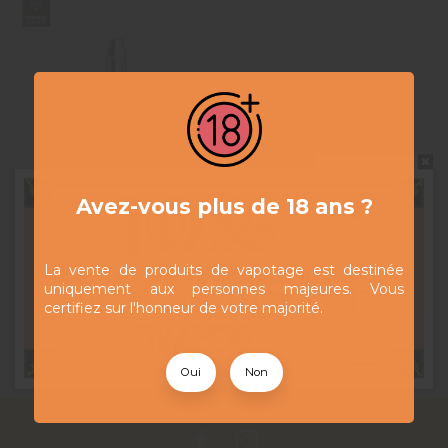
Ne pas montrer à nouveau
Avez-vous plus de 18 ans ?
Résistance
2,90 CHF
Pour Vape
Pen Reefer -
Marie Jeanne
La vente de produits de vapotage est destinée
uniquement aux personnes majeures. Vous
Voir
certifiez sur l'honneur de votre majorité.
Oui
Non