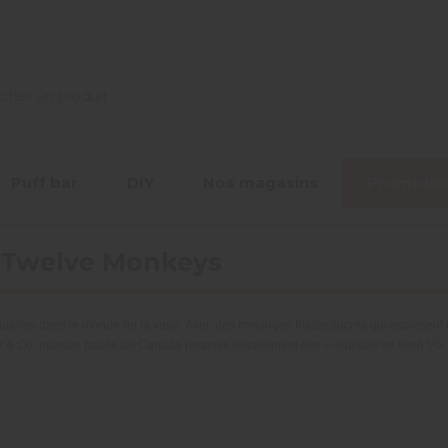
Puff bar
DIY
Nos magasins
Promotio
e Twelve Monkeys
res dans le monde de la vape. Avec des mélanges fruités sucrés qui explosent en 
or & Co, marque basée au Canada propose uniquement des e-liquides en High VG.