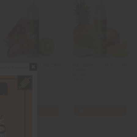
Kanzi -
Mangabeys -
21,90 CHF
21,90 CHF
montrer à nouveau
Twelve
Twelve
Monkeys -
Monkeys -
50ml
50ml
Ajouter au panier
Ajouter au panier