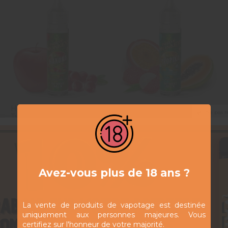
Hakuna -
Tropika -
21,90 CHF
21,90 CHF
Ne pas 
Twelve
Twelve
Monkeys -
Monkeys -
50ml
50ml
Avez-vous plus de 18 ans ?
Ajouter au panier
Ajouter au panier
La vente de produits de vapotage est destinée
uniquement aux personnes majeures. Vous
certifiez sur l'honneur de votre majorité.