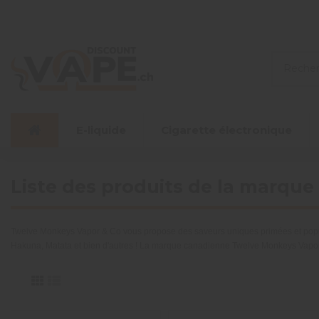
E-liquide
Cigarette électronique
Liste des produits de la marqu
Twelve Monkeys Vapor & Co vous propose des saveurs uniques primées et populai
Hakuna, Matata et bien d'autres ! La marque canadienne Twelve Monkeys Vap