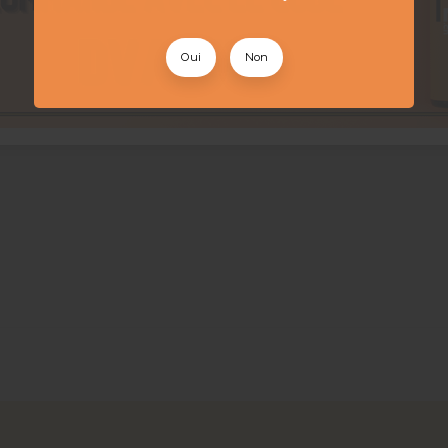
Oui
Non