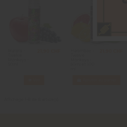
Matata -
Harambae -
21,90 CHF
21,90 CHF
Twelve
Twelve
Monkeys -
Monkeys -
50ml
50ml et 100
ml
Voir
Ajouter au panier
Affichage 1-8 de 8 article(s)