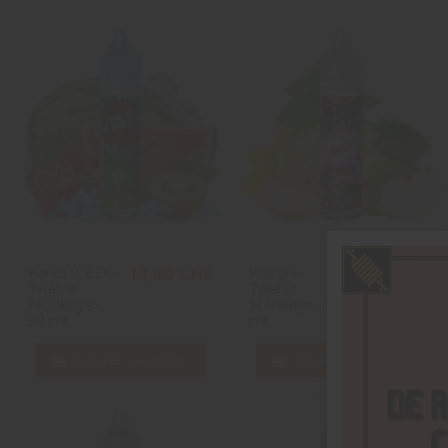
Kanzi ICED -
Haven -
19,90 CHF
21,90 CHF
Twelve
Twelve
Monkeys -
Monkeys - 50
50 ml
ml
Ajouter au panier
Ajouter au panier