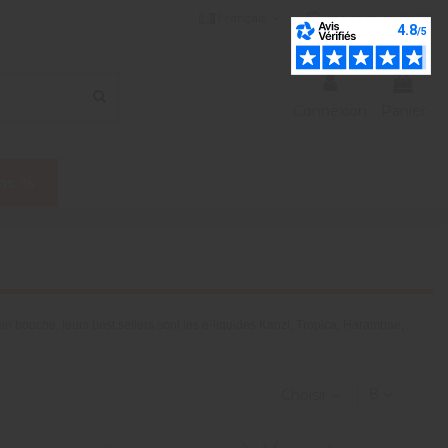
Français
liste de souhaits (
0
)
Connexion
Panier
ns %
bouche, leurs best sellers sont les e-liquides Kanzi, Tropica, Harambae,
Choisir
8