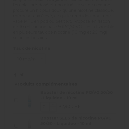
l'emploi, pré-dosé et non dilué : le sel de nicotine
procure un hit plus doux qu'une nicotine classique,
même à taux élevé, ce qui le rend idéal pour une
vape MTL en pod ou petit kit. Proposé en flacon
de 10 ml sur une base 50PG/50VG, il est disponible
en plusieurs taux de nicotine (10 mg et 20 mg)
selon les besoins.
Taux de nicotine
Produits complémentaires
Booster de nicotine PG/VG 50/50
- Liquideo - 10 ml
+2,90 CHF
Booster SELS de nicotine PG/VG
50/50 - Liquideo - 10 ml