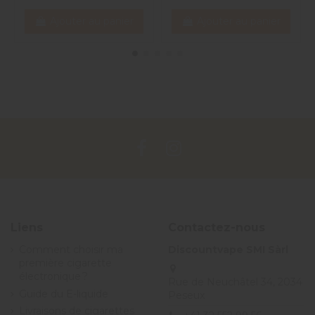
Ajouter au panier
Ajouter au panier
Liens
Contactez-nous
Comment choisir ma
Discountvape SMI Sàrl
première cigarette
électronique ?
Rue de Neuchâtel 34, 2034
Guide du E-liquide
Peseux
Livraisons de cigarettes