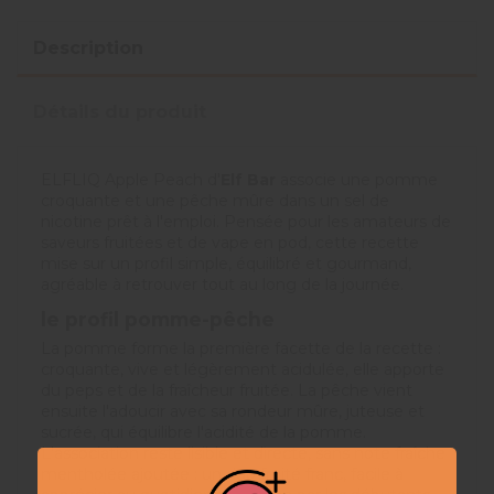
Description
Détails du produit
ELFLIQ Apple Peach d'
Elf Bar
associe une pomme
croquante et une pêche mûre dans un sel de
nicotine prêt à l'emploi. Pensée pour les amateurs de
saveurs fruitées et de vape en pod, cette recette
mise sur un profil simple, équilibré et gourmand,
agréable à retrouver tout au long de la journée.
le profil pomme-pêche
La pomme forme la première facette de la recette :
croquante, vive et légèrement acidulée, elle apporte
du peps et de la fraîcheur fruitée. La pêche vient
ensuite l'adoucir avec sa rondeur mûre, juteuse et
sucrée, qui équilibre l'acidité de la pomme.
L'association reste lisible et directe, sans note fraîche
mentholée ajoutée : un duo fruité franc, facile à