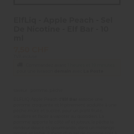
ElfLiq - Apple Peach - Sel
De Nicotine - Elf Bar - 10
ml
7,50 CHF
TVA incluse
Commandez avant
1 heures et 19 minutes
pour une livraison
demain
avec
La Poste
saveur : pomme, pêche
ELFLIQ Apple Peach d'
Elf Bar
associe une
pomme croquante et légèrement acidulée à une
pêche mûre et sucrée, pour un profil fruité,
équilibré et facile à vapoter au quotidien. La
pomme apporte le côté vif et juteux, la pêche la
rondeur douce et gourmande, dans un mélange
simple et lisible. Il s'agit d'un sel de nicotine prêt à