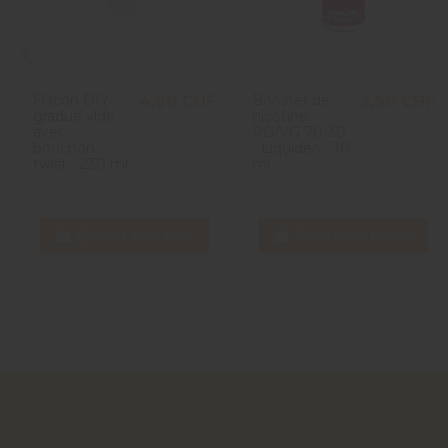
Flacon DIY
Booster de
4,90 CHF
2,90 CHF
gradué vide
nicotine
avec
PG/VG 70/30
bouchon
- Liquideo - 10
twist - 230 ml
ml
Ajouter au panier
Ajouter au panier