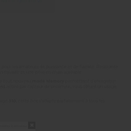
 notre programme de
pour les amateurs de puissance et de fiabilité. Résistante
n travaillé et une prise en main agréable.
 le tout nouveau
mode Memory
permettant d’enregistrer
ent
activé par capteur de proximité, vous offrant un usage
etage
510
, cette box s’adapte parfaitement à tous les
montrer à nouveau