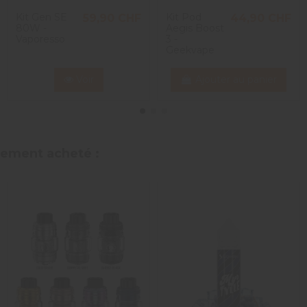
Kit Gen SE
Kit Pod
59,90 CHF
44,90 CHF
80W -
Aegis Boost
Vaporesso
3 -
Geekvape
Voir
Ajouter au panier
alement acheté :