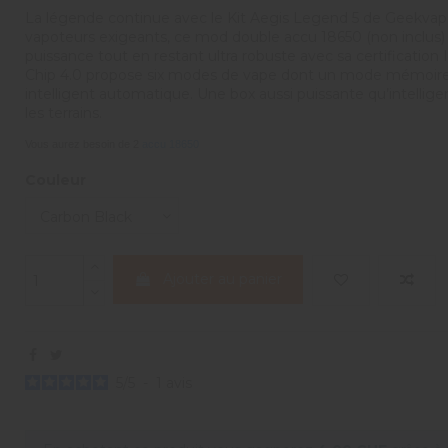
La légende continue avec le Kit Aegis Legend 5 de Geekvap
vapoteurs exigeants, ce mod double accu 18650 (non inclus)
puissance tout en restant ultra robuste avec sa certification
Chip 4.0 propose six modes de vape dont un mode mémoire in
intelligent automatique. Une box aussi puissante qu’intelligen
les terrains.
Vous aurez besoin de 2
accu 18650
Couleur
Ajouter au panier
5
/
5
-
1
avis