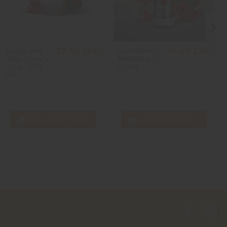
Fruits Des
Grenadine -
29,90 CHF
19,90 CHF
Bois - Fruity
Millésime -
Cool - 100
50 ml
ml
Ajouter au panier
Ajouter au panier