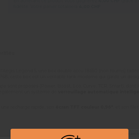
En achetant ce produit vous gagnerez
4,00 CHF
grâce à
fidélité. Votre panier totalisera
4,00 CHF
.
rifiés
’Aegis Legend 5, une box double accu 18650 (non fournis) taillée 
n IP68, cette box est un véritable tank moderne qui garde un desig
vape sont proposés (Power, Boost, Eco, Curve, TCR, Smart), dont
e également un système de
verrouillage automatique intellig
 une recharge rapide, son
écran TFT couleur 0,96"
, et son fil
Ne pas 