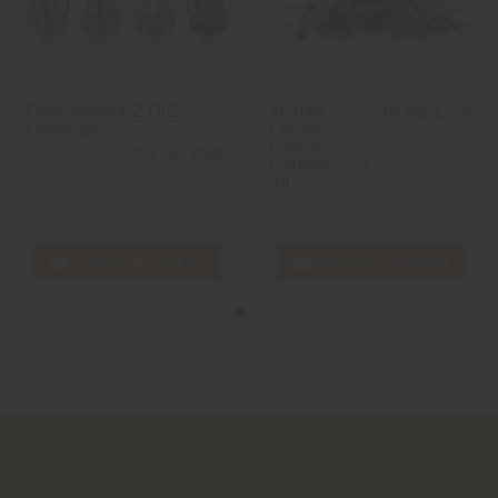
Clearomiseur Z Fli 2 -
Myrtille
19,90 CHF
Geekvape
Glacée -
Freeze -
29,90 CHF
Liquideo - 50
ml
Ajouter au panier
Ajouter au panier