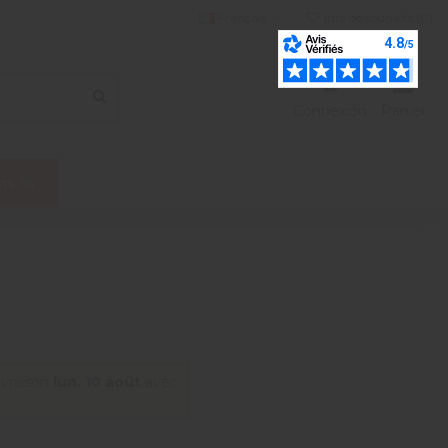
Français
liste de souhaits (
0
)
Connexion
Panier
ns %
ivraison
lun. 10 août
avec