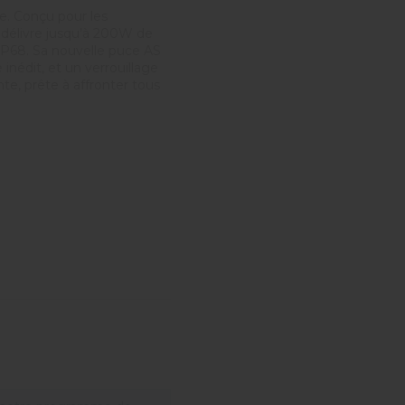
e. Conçu pour les
 délivre jusqu’à 200W de
 IP68. Sa nouvelle puce AS
édit, et un verrouillage
te, prête à affronter tous