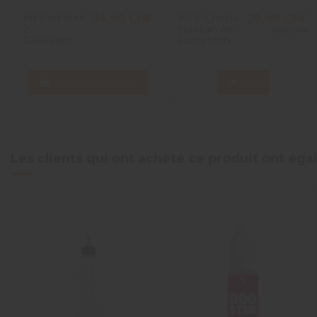
Kit Pod Soul
Kit E-Chicha
34,90 CHF
29,90 CHF
2 -
Hookah Air -
37,90 CHF
Geekvape
Fumytech
Ajouter au panier
Voir
Les clients qui ont acheté ce produit ont ég