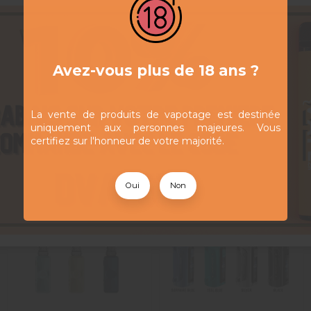
nte, l’Aegis Legend 5 est votre nouvelle alliée. La légende entre
5
/
5
Avez-vous plus de 18 ans ?
Avis vérifié
Tiptop
Avis du
15/10/2025
, suite à une expérience du
09/10/2025
par
Tizia
La vente de produits de vapotage est destinée
uniquement aux personnes majeures. Vous
Utile
(0)
Signaler
certifiez sur l'honneur de votre majorité.
Oui
Non