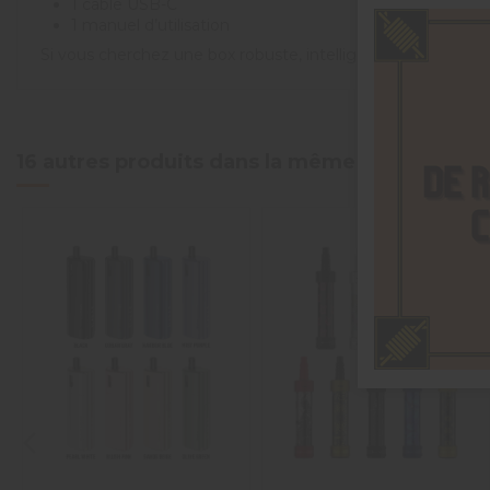
1 câble USB-C
1 manuel d’utilisation
Si vous cherchez une box robuste, intelligente et surpuissa
5
/
5
16 autres produits dans la même catégorie :
Basé sur
1
avis soumis à un
contrôle
Voir tous les avis sur ce site
5
étoiles
1
4
étoiles
0
3
étoiles
0
2
étoiles
0
1
étoile
0
Trier les avis