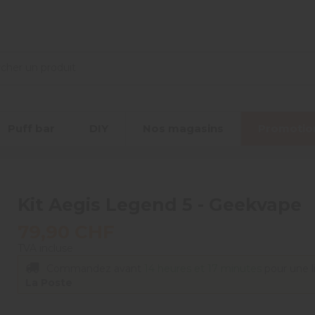
Puff bar
DIY
Nos magasins
Promotio
Kit Aegis Legend 5 - Geekvape
79,90 CHF
TVA incluse
Commandez avant
14 heures et 17 minutes
pour une l
La Poste