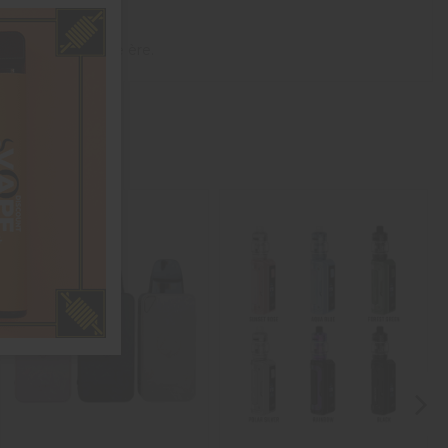
 dans une nouvelle ère.
no P.
1