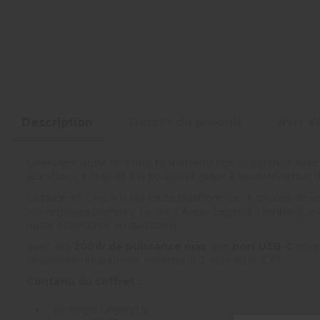
Description
Détails du produit
Avis Vé
Geekvape signe le retour tant attendu de sa légende avec l
aux chocs, à l’eau et à la poussière grâce à sa certificatio
La puce AS Chip 4.0 fait toute la différence : 6 modes de 
vos réglages préférés. Le mod Aegis Legend 5 embarqu
fluide et sécurisé au quotidien.
Avec ses
200W de puissance max
, son
port USB-C
pour
clearomiseurs subohm, comme le Z Max ou le Z Fli.
Contenu du coffret :
1 kit Aegis Legend 5