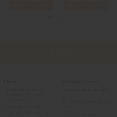
Ajouter au panier
Ajouter au panier
Liens
Contactez-nous
Comment choisir ma
Discountvape SMI Sàrl
première cigarette
électronique ?
Rue de Neuchâtel 34, 2034
Guide du E-liquide
Peseux
Livraisons de cigarettes
+41 32 552 99 56