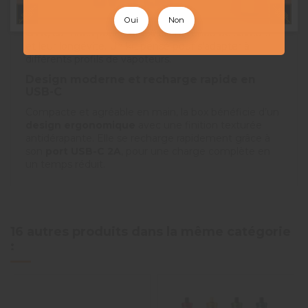
pour éviter les manipulations complexes. Il est
compatible avec toute la gamme des
résistances
Oui
Non
GTX
, connues pour leur excellent rendu de saveurs
et leur longévité. Un kit pensé pour s’adapter à
différents profils de vapoteurs.
Design moderne et recharge rapide en
USB-C
Compacte et agréable en main, la box bénéficie d’un
design ergonomique
avec une finition texturée
antidérapante. Elle se recharge rapidement grâce à
son
port USB-C 2A
, pour une charge complète en
un temps réduit.
16 autres produits dans la même catégorie
: