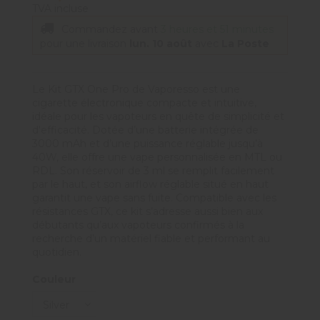
TVA incluse
Commandez avant
3 heures et 51 minutes
pour une livraison
lun. 10 août
avec
La Poste
Le Kit GTX One Pro de Vaporesso est une
cigarette électronique compacte et intuitive,
idéale pour les vapoteurs en quête de simplicité et
d'efficacité. Dotée d’une batterie intégrée de
3000 mAh et d’une puissance réglable jusqu’à
40W, elle offre une vape personnalisée en MTL ou
RDL. Son réservoir de 3 ml se remplit facilement
par le haut, et son airflow réglable situé en haut
garantit une vape sans fuite. Compatible avec les
résistances GTX, ce kit s’adresse aussi bien aux
débutants qu’aux vapoteurs confirmés à la
recherche d’un matériel fiable et performant au
quotidien.
Couleur