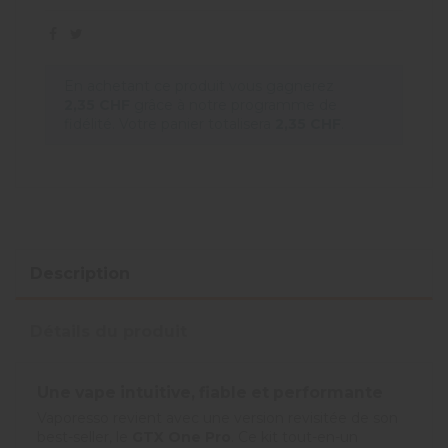
En achetant ce produit vous gagnerez
2,35 CHF
grâce à notre programme de
fidélité. Votre panier totalisera
2,35 CHF
.
Description
Détails du produit
Une vape intuitive, fiable et performante
Vaporesso revient avec une version revisitée de son
best-seller, le
GTX One Pro
. Ce kit tout-en-un