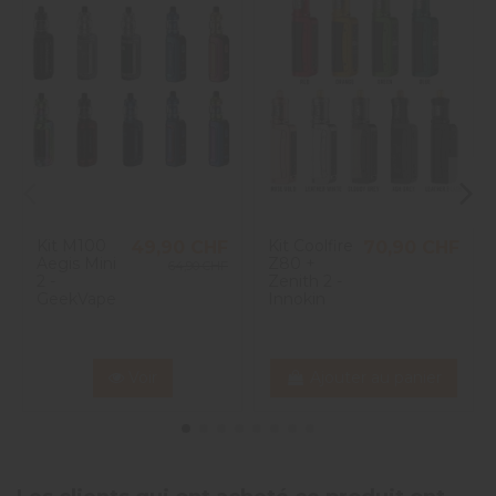
Kit M100
Kit Coolfire
49,90 CHF
70,90 CHF
Aegis Mini
Z80 +
64,90 CHF
2 -
Zenith 2 -
GeekVape
Innokin
Voir
Ajouter au panier