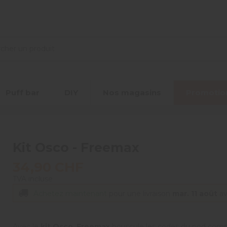
Puff bar
DIY
Nos magasins
Promotio
Kit Osco - Freemax
34,90 CHF
TVA incluse
Achetez maintenant
pour une livraison
mar. 11 août
a
Avec le
kit Osco
,
Freemax
bouscule les codes du pod comp