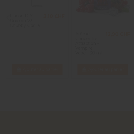
Flacon DIY
3,10 CHF
Unicorn V3 -
Chubby Gorilla
Arôme
12,90 CHF
Concentré
Attraction -
Vampire
Vape - 30 ml
Ajouter au panier
Ajouter au panier