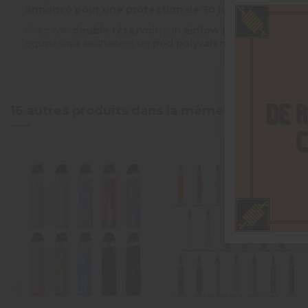
annoncé pour une protection de 30 jours
, pensé pour 
Avec son
double réservoir
, son
airflow précis
et son
fo
équipés qui souhaitent un
pod polyvalent, élégant et pr
16 autres produits dans la même catégorie :