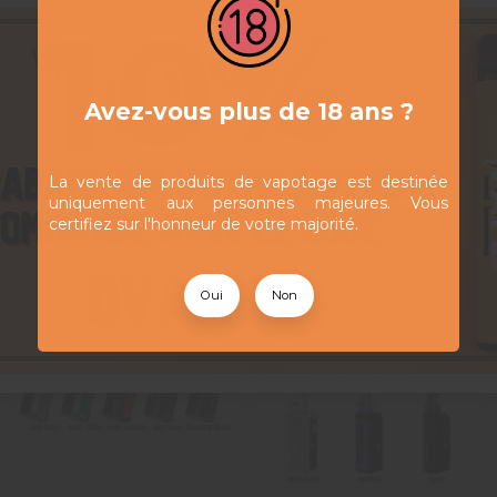
limiter les éclaboussures et les désagréments liés aux fuites.
rmat compact
, le
kit Osco Freemax
s’adresse aussi bien aux va
atique
pour alterner les saveurs à tout moment.
Avez-vous plus de 18 ans ?
La vente de produits de vapotage est destinée
uniquement aux personnes majeures. Vous
certifiez sur l'honneur de votre majorité.
Oui
Non