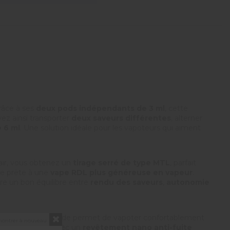
Grâce à ses
deux pods indépendants de 3 ml
, cette
ez ainsi transporter
deux saveurs différentes
, alterner
e 6 ml
. Une solution idéale pour les vapoteurs qui aiment
’air, vous obtenez un
tirage serré de type MTL
, parfait
 se prête à une
vape RDL plus généreuse en vapeur
.
ffre un bon équilibre entre
rendu des saveurs
,
autonomie
tte autonomie solide permet de vapoter confortablement
montrer à nouveau
t d’utilisation avec un
revêtement nano anti-fuite