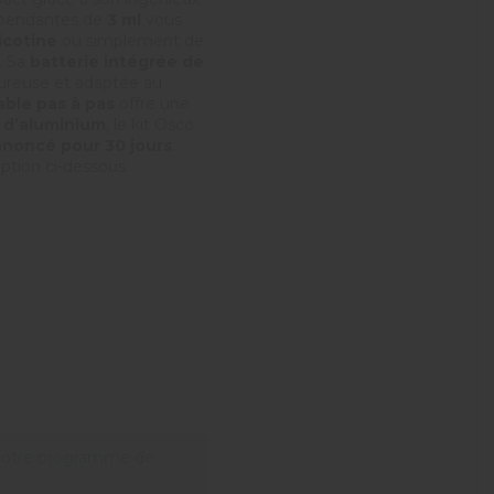
épendantes de
3 ml
vous
icotine
ou simplement de
. Sa
batterie intégrée de
ureuse et adaptée au
able pas à pas
offre une
e d’aluminium
, le kit Osco
nnoncé pour 30 jours
.
iption ci-dessous.
notre programme de