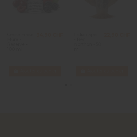
Cerise Fraise
Indian Spirit
34,90 CHF
22,90 CHF
Mûre -
- Ben
Réserve -
Northon - 50
100 ml
ml
Ajouter au panier
Ajouter au panier