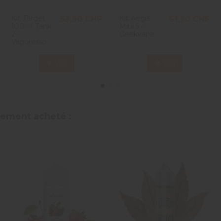
Kit Target
Kit Aegis
53,90 CHF
61,90 CHF
100 - I Tank
Mini 5 -
2 -
Geekvape
Vaporesso
Voir
Voir
alement acheté :