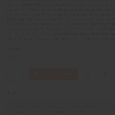
système
DUOPOD twist-to-switch
. Deux cartouches ind
permettent d’alterner entre
deux saveurs
,
deux taux de n
profiter d’une réserve totale de
6 ml
avec le même e-liquide
1300 mAh
délivre jusqu’à
17 W
pour une vape efficace, savo
quotidien. Du
MTL serré
au
RDL plus aérien
, l’
airflow régl
belle liberté de tirage. Compact, élégant et conçu en
alliag
Freemax profite aussi d’un
revêtement nano anti-fuite a
Plus d’informations sur ce pod double réservoir dans la descr
Couleur
Ajouter au panier
En achetant ce produit vous gagnerez
1,75 CHF
grâce à 
fidélité. Votre panier totalisera
1,75 CHF
.