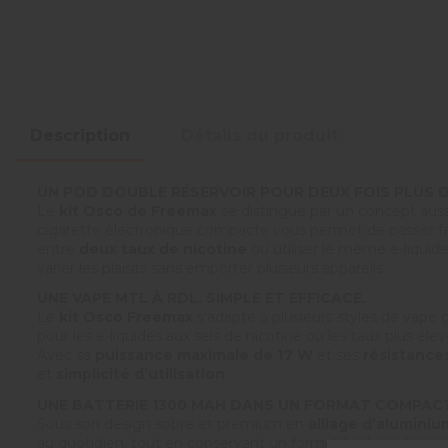
Description
Détails du produit
UN POD DOUBLE RÉSERVOIR POUR DEUX FOIS PLUS D
Le
kit Osco de Freemax
se distingue par un concept aussi
cigarette électronique compacte vous permet de passer fac
entre
deux taux de nicotine
ou utiliser le même e-liquid
varier les plaisirs sans emporter plusieurs appareils.
UNE VAPE MTL À RDL, SIMPLE ET EFFICACE.
Le
kit Osco Freemax
s’adapte à plusieurs styles de vape 
pour les e-liquides aux sels de nicotine ou les taux plus él
Avec sa
puissance maximale de 17 W
et ses
résistance
et
simplicité d’utilisation
.
UNE BATTERIE 1300 MAH DANS UN FORMAT COMPAC
Sous son design sobre et premium en
alliage d’aluminiu
au quotidien, tout en conservant un format facile à glisse