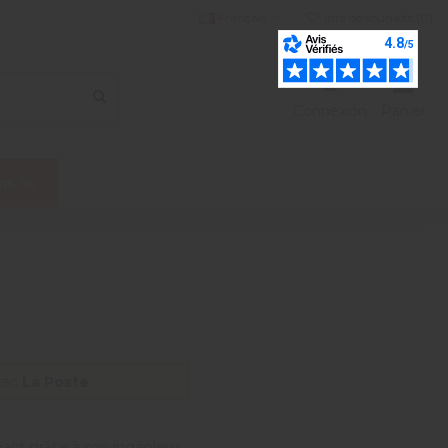
Français
liste de souhaits (
0
)
Connexion
Panier
ns %
vec
La Poste
act grâce à son ingénieux