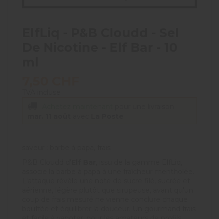
ElfLiq - P&B Cloudd - Sel
De Nicotine - Elf Bar - 10
ml
7,50 CHF
TVA incluse
Achetez maintenant
pour une livraison
mar. 11 août
avec
La Poste
saveur : barbe à papa, frais
P&B Cloudd d'
Elf Bar
, issu de la gamme ElfLiq,
associe la barbe à papa à une fraîcheur mentholée.
L'attaque révèle une note de sucre filé, sucrée et
aérienne, légère plutôt que sirupeuse, avant qu'un
coup de frais mesuré ne vienne conclure chaque
bouffée et équilibrer la douceur. Un gourmand frais
et facile à vapoter, pour les amateurs de profils