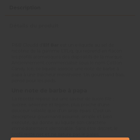
Description
Détails du produit
P&B Cloudd d'
Elf Bar
est un e-liquide au sel de
nicotine de la gamme ElfLiq, qui reprend en flacon
les profils aromatiques des dispositifs de la marque.
Anciennement commercialisé sous le nom Cotton
Candy Ice, ce liquide associe une note de barbe à
papa à une fraîcheur mentholée. Un gourmand frais,
pensé pour les pods.
Une note de barbe à papa
La recette repose sur une saveur de sucre filé :
sucrée, aérienne et légère, plus proche d'une
douceur volatile que d'un sirop épais. C'est un
descripteur gourmand assumé, simple et bien
exécuté, qui donne au liquide son caractère
immédiatement identifiable. Sans être discret, le
profil reste net et ne sature pas le palais.