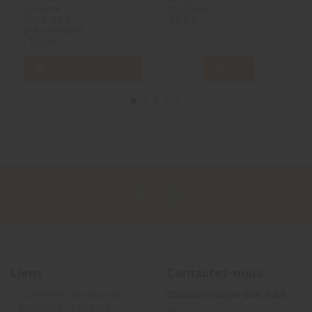
nicotine -
nicotine -
Pack de 2
Elf bar
pré-remplies
- Elf bar
Ajouter au panier
Voir
Liens
Contactez-nous
Comment choisir ma
Discountvape SMI Sàrl
première cigarette