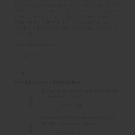
sucrés. Proposé en flacon de 10 ml au ratio 50 PG /
50 VG, au sel de nicotine, il est pensé pour les pods
et les cigarettes électroniques de faible puissance,
en inhalation indirecte (MTL). Contient de la
nicotine, qui crée une forte dépendance. Réservé
aux adultes.
Taux de nicotine
Produits complémentaires
Booster de nicotine PG/VG 50/50
- Liquideo - 10 ml
+2,90 CHF
Booster SELS de nicotine PG/VG
50/50 - Liquideo - 10 ml
+3,20 CHF