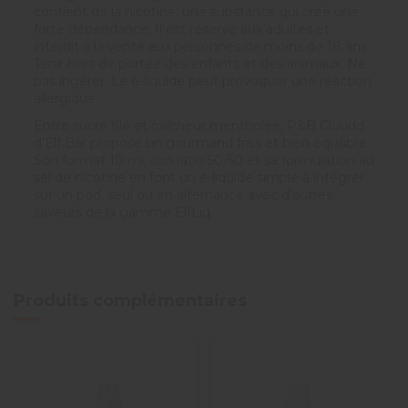
contient de la nicotine, une substance qui crée une
forte dépendance. Il est réservé aux adultes et
interdit à la vente aux personnes de moins de 18 ans.
Tenir hors de portée des enfants et des animaux. Ne
pas ingérer. Le e-liquide peut provoquer une réaction
allergique.
Entre sucre filé et fraîcheur mentholée, P&B Cloudd
d'Elf Bar propose un gourmand frais et bien équilibré.
Son format 10 ml, son ratio 50/50 et sa formulation au
sel de nicotine en font un e-liquide simple à intégrer
sur un pod, seul ou en alternance avec d'autres
saveurs de la gamme ElfLiq.
Produits complémentaires