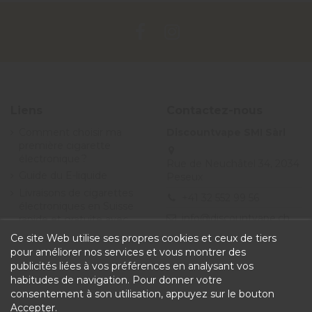
Liens
Contactez-nous
Comment choisir ma
Discountvape SMI Sàrl
première cigarette
électronique ?
Rue de Neuchâtel 34, 2034
Guide du E-liquide
Peseux
Livraisons de cigarettes
+41 32 552 99 56
électroniques en Suisse
info@discountvape.ch
rapide et gratuite avec
Discountvape.ch
Ce site Web utilise ses propres cookies et ceux de tiers
Promotions et soldes
pour améliorer nos services et vous montrer des
cigarette électronique et
publicités liées à vos préférences en analysant vos
e-liquide - Discountvape
habitudes de navigation. Pour donner votre
Conditions générales de
consentement à son utilisation, appuyez sur le bouton
vente
Accepter.