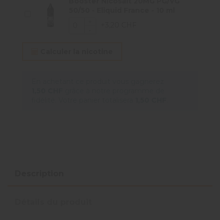
Booster Nicosalt 20MG PG/VG
50/50 - Eliquid France - 10 ml
+3,20 CHF
Calculer la nicotine
En achetant ce produit vous gagnerez
1,50 CHF
grâce à notre programme de
fidélité. Votre panier totalisera
1,50 CHF
.
Description
Détails du produit