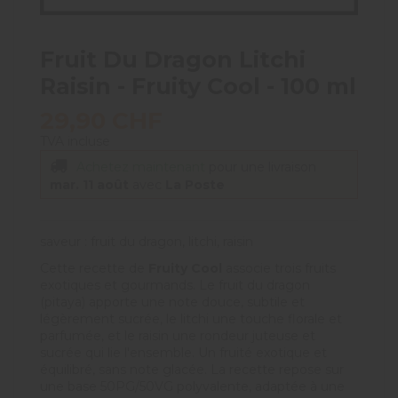
Fruit Du Dragon Litchi
Raisin - Fruity Cool - 100 ml
29,90 CHF
TVA incluse
Achetez maintenant
pour une livraison
mar. 11 août
avec
La Poste
saveur : fruit du dragon, litchi, raisin
Cette recette de
Fruity Cool
associe trois fruits
exotiques et gourmands. Le fruit du dragon
(pitaya) apporte une note douce, subtile et
légèrement sucrée, le litchi une touche florale et
parfumée, et le raisin une rondeur juteuse et
sucrée qui lie l'ensemble. Un fruité exotique et
équilibré, sans note glacée. La recette repose sur
une base 50PG/50VG polyvalente, adaptée à une