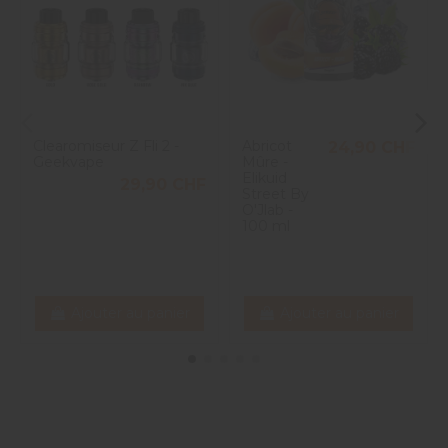
Clearomiseur Z Fli 2 -
Abricot
24,90 CHF
Geekvape
Mûre -
Elikuid
29,90 CHF
Street By
O'Jlab -
100 ml
Ajouter au panier
Ajouter au panier