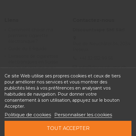
Liens
Contactez-nous
Comment choisir ma
Discountvape SMI Sàrl
première cigarette
électronique ?
Rue de Neuchâtel 34, 2034
Guide du E-liquide
Peseux
Livraisons de cigarettes
+41 32 552 99 56
électroniques en Suisse
info@discountvape.ch
rapide et gratuite avec
Discountvape.ch
Ce site Web utilise ses propres cookies et ceux de tiers
Promotions et soldes
pour améliorer nos services et vous montrer des
cigarette électronique et
publicités liées à vos préférences en analysant vos
e-liquide - Discountvape
habitudes de navigation. Pour donner votre
Conditions générales de
consentement à son utilisation, appuyez sur le bouton
vente
Accepter.
Politique de cookies
Personnaliser les cookies
TOUT ACCEPTER