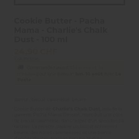
Cookie Butter - Pacha
Mama - Charlie's Chalk
Dust - 100 ml
24,90 CHF
TVA incluse
Commandez avant
23 heures et 34
minutes
pour une livraison
lun. 10 août
avec
La
Poste
saveur : biscuit caramélisé, beurre
Cookie Butter de
Charlie's Chalk Dust
, issu de la
gamme Pacha Mama Dessert, reproduit une pâte
de biscuit caramélisé, dans l'esprit d'un speculoos à
tartiner. La recette déploie un biscuit richement
beurré, des notes caramélisées et une pointe
d'épices douces, portées par une texture