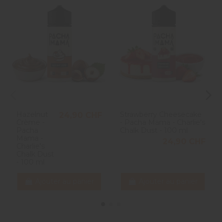
5
étoiles
1
4
étoiles
0
1
3
étoiles
0
2
étoiles
0
1
étoile
0
Trier les avis
Hazelnut
Strawberry Cheesecake
24,90 CHF
Crème -
- Pacha Mama - Charlie's
Pacha
Chalk Dust - 100 ml
Mama -
24,90 CHF
Charlie's
Chalk Dust
- 100 ml
Ajouter au panier
Ajouter au panier