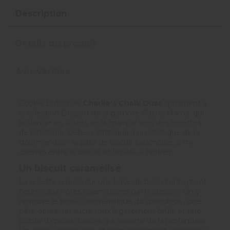
Description
Détails du produit
Avis Vérifiés
Cookie Butter de
Charlie's Chalk Dust
appartient à
la sélection Dessert de la gamme Pacha Mama, qui
prolonge les fruités de la marque vers des recettes
de pâtisserie. Celle-ci s'attaque à un classique de la
gourmandise : la pâte de biscuit caramélisé, à mi-
chemin entre le biscuit et la pâte à tartiner.
Un biscuit caramélisé
La recette repose sur une base de biscuit richement
beurré, aux notes caramélisées par la cuisson. On y
retrouve le profil caractéristique du speculoos : une
pâte dorée, un sucre roux légèrement brûlé et une
pointe d'épices douces qui apporte de la profondeur.