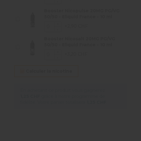
Booster Nicopulse 20MG PG/VG
50/50 - Eliquid France - 10 ml
+2,90 CHF
Booster Nicosalt 20MG PG/VG
50/50 - Eliquid France - 10 ml
+3,20 CHF
Calculer la nicotine
En achetant ce produit vous gagnerez
1,25 CHF
grâce à notre programme de
fidélité. Votre panier totalisera
1,25 CHF
.