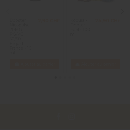
Booster
Kobura -
2,90 CHF
24,90 CHF
Nicopulse
Fighter
20MG
Fuel - 100
PG/VG
ml
50/50 -
Eliquid
France - 10
ml
Ajouter au panier
Ajouter au panier