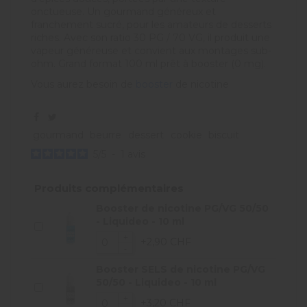
onctueuse. Un gourmand généreux et
franchement sucré, pour les amateurs de desserts
riches. Avec son ratio 30 PG / 70 VG, il produit une
vapeur généreuse et convient aux montages sub-
ohm. Grand format 100 ml prêt à booster (0 mg).
Vous aurez besoin de
booster
de nicotine
gourmand
beurre
dessert
cookie
biscuit
5
/
5
-
1
avis
Produits complémentaires
Booster de nicotine PG/VG 50/50
- Liquideo - 10 ml
+2,90 CHF
Booster SELS de nicotine PG/VG
50/50 - Liquideo - 10 ml
+3,20 CHF