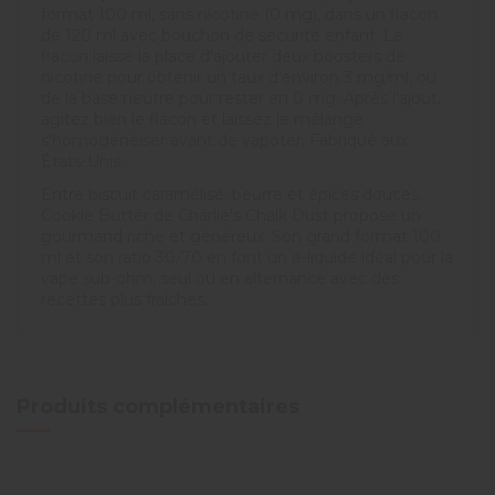
format 100 ml, sans nicotine (0 mg), dans un flacon
de 120 ml avec bouchon de sécurité enfant. Le
flacon laisse la place d'ajouter deux boosters de
nicotine pour obtenir un taux d'environ 3 mg/ml, ou
de la base neutre pour rester en 0 mg. Après l'ajout,
agitez bien le flacon et laissez le mélange
s'homogénéiser avant de vapoter. Fabriqué aux
États-Unis.
Entre biscuit caramélisé, beurre et épices douces,
Cookie Butter de Charlie's Chalk Dust propose un
gourmand riche et généreux. Son grand format 100
ml et son ratio 30/70 en font un e-liquide idéal pour la
vape sub-ohm, seul ou en alternance avec des
recettes plus fraîches.
5
/
5
Avis vérifié
Goût  super
Produits complémentaires
Avis du
26/07/2023
, suite
expérience du
21/07/2023
p
Basé sur
1
avis soumis à un
A.A.
contrôle
Voir tous les avis sur ce site
Utile
(0)
Signaler