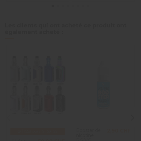
Les clients qui ont acheté ce produit ont
également acheté :
Booster de
2,90 CHF
1558
jours
19
:
50
:
22
nicotine
PG/VG