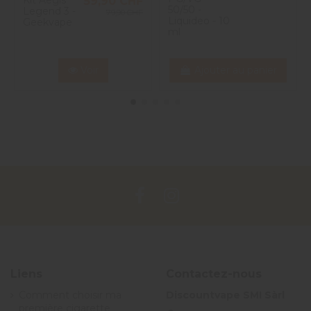
Kit Aegis
59,90 CHF
50/50 -
Legend 3 -
79,90 CHF
Liquideo - 10
Geekvape
ml
Voir
Ajouter au panier
Liens
Contactez-nous
Comment choisir ma
Discountvape SMI Sàrl
première cigarette