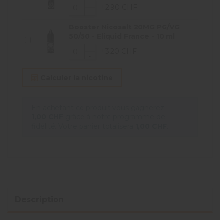
+2,90 CHF
Booster Nicosalt 20MG PG/VG
50/50 - Eliquid France - 10 ml
+3,20 CHF
Calculer la nicotine
En achetant ce produit vous gagnerez
1,00 CHF
grâce à notre programme de
fidélité. Votre panier totalisera
1,00 CHF
.
Description