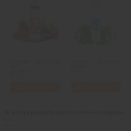
5
étoiles
0
4
étoiles
1
1
3
étoiles
0
2
étoiles
0
1
étoile
0
Trier les avis
Le Rouge
Kiss Full -
19,90 CHF
19,90 CHF
Red -
Liquideo -
Liquideo -
50 ml
50 ml
Ajouter au panier
Ajouter au panier
16 autres produits dans la même catégorie
: