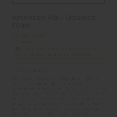
American Mix - Liquideo -
50 ml
19,90 CHF
TVA incluse
Commandez avant
9 heures et 19 minutes
pour une livraison
demain
avec
La Poste
saveur: classic blond
Découvrez l'e-liquide American Mix de Liquideo,
une création raffinée qui capture l'essence
authentique du classic blond. Ce mélange de 50 ml
avec un ratio de 70PG/30VG offre une expérience
de vape riche en saveurs, idéale pour les amateurs
de tabac classique. Parfaitement équilibré, il délivre
des arômes intenses et une sensation en gorge
prononcée, rappelant les cigarettes blondes