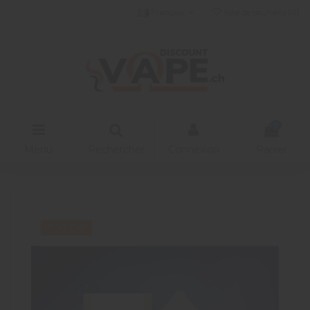
Français
liste de souhaits (
0
)
0
Menu
Rechercher
Connexion
Panier
-7,90 CHF