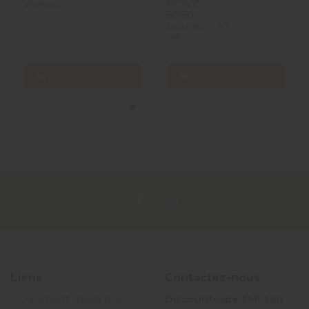
Voopoo
PG/VG
50/50 -
Liquideo - 10
ml
Ajouter au panier
Ajouter au panier
Liens
Contactez-nous
Comment choisir ma
Discountvape SMI Sàrl