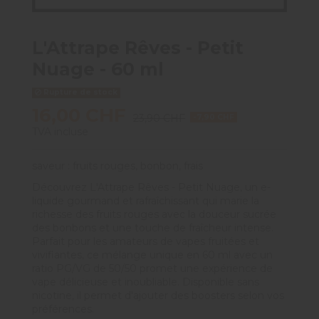
L'Attrape Rêves - Petit
Nuage - 60 ml
Rupture de stock
16,00 CHF
23,90 CHF
-7,90 CHF
TVA incluse
saveur : fruits rouges, bonbon, frais
Découvrez L'Attrape Rêves - Petit Nuage, un e-
liquide gourmand et rafraîchissant qui marie la
richesse des fruits rouges avec la douceur sucrée
des bonbons et une touche de fraîcheur intense.
Parfait pour les amateurs de vapes fruitées et
vivifiantes, ce mélange unique en 60 ml avec un
ratio PG/VG de 50/50 promet une expérience de
vape délicieuse et inoubliable. Disponible sans
nicotine, il permet d'ajouter des boosters selon vos
préférences.