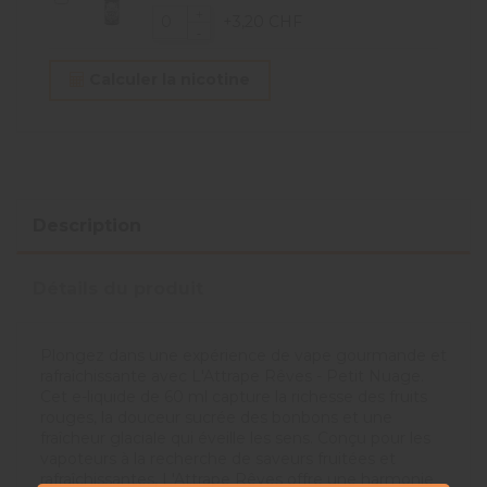
+3,20 CHF
Calculer la nicotine
Description
Détails du produit
Plongez dans une expérience de vape gourmande et
rafraîchissante avec L'Attrape Rêves - Petit Nuage.
Cet e-liquide de 60 ml capture la richesse des fruits
rouges, la douceur sucrée des bonbons et une
fraîcheur glaciale qui éveille les sens. Conçu pour les
vapoteurs à la recherche de saveurs fruitées et
rafraîchissantes, L'Attrape Rêves offre une harmonie