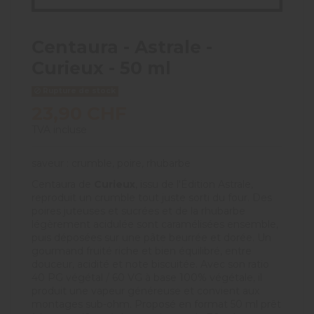
Centaura - Astrale -
Curieux - 50 ml
Rupture de stock
23,90 CHF
TVA incluse
saveur : crumble, poire, rhubarbe
Centaura de
Curieux
, issu de l'Édition Astrale,
reproduit un crumble tout juste sorti du four. Des
poires juteuses et sucrées et de la rhubarbe
légèrement acidulée sont caramélisées ensemble,
puis déposées sur une pâte beurrée et dorée. Un
gourmand fruité riche et bien équilibré, entre
douceur, acidité et note biscuitée. Avec son ratio
40 PG végétal / 60 VG à base 100% végétale, il
produit une vapeur généreuse et convient aux
montages sub-ohm. Proposé en format 50 ml prêt