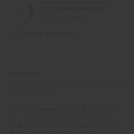
Booster Nicosalt 20MG PG/VG
50/50 - Eliquid France - 10 ml
+3,20 CHF
Calculer la nicotine
Description
Détails du produit
Centaura de
Curieux
est l'un des deux gourmands
de l'Édition Astrale, une collection dont chaque
recette emprunte son nom à une figure du ciel
étoilé. Signé Curieux, fabricant français reconnu, ce
liquide reproduit un crumble aux poires et à la