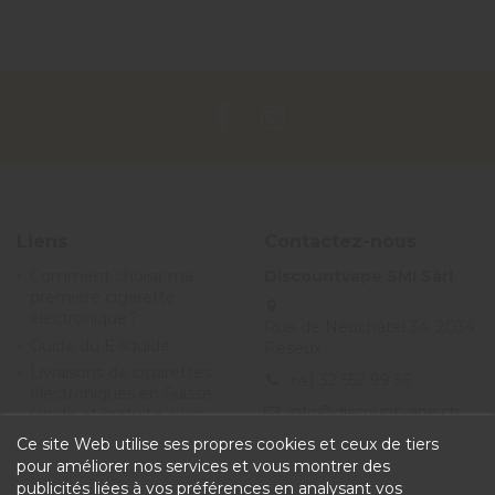
Liens
Contactez-nous
Comment choisir ma
Discountvape SMI Sàrl
première cigarette
électronique ?
Rue de Neuchâtel 34, 2034
Guide du E-liquide
Peseux
Livraisons de cigarettes
+41 32 552 99 56
électroniques en Suisse
info@discountvape.ch
rapide et gratuite avec
Discountvape.ch
Ce site Web utilise ses propres cookies et ceux de tiers
Promotions et soldes
pour améliorer nos services et vous montrer des
cigarette électronique et
publicités liées à vos préférences en analysant vos