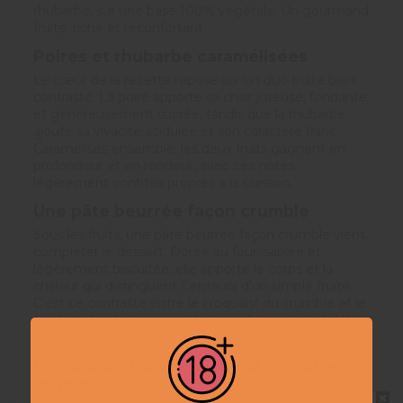
rhubarbe, sur une base 100% végétale. Un gourmand
fruité, riche et réconfortant.
Poires et rhubarbe caramélisées
Le cœur de la recette repose sur un duo fruité bien
contrasté. La poire apporte sa chair juteuse, fondante
et généreusement sucrée, tandis que la rhubarbe
ajoute sa vivacité acidulée et son caractère franc.
Caramélisés ensemble, les deux fruits gagnent en
profondeur et en rondeur, avec ces notes
légèrement confites propres à la cuisson.
Une pâte beurrée façon crumble
Sous les fruits, une pâte beurrée façon crumble vient
compléter le dessert. Dorée au four, sablée et
légèrement biscuitée, elle apporte le corps et la
chaleur qui distinguent Centaura d'un simple fruité.
C'est ce contraste entre le croquant du crumble et le
fondant des fruits caramélisés qui fait toute la fidélité
de la recette.
Un
ratio 40 PG végétal / 60 VG
riche en
vapeur
Ne pas montrer à nouveau