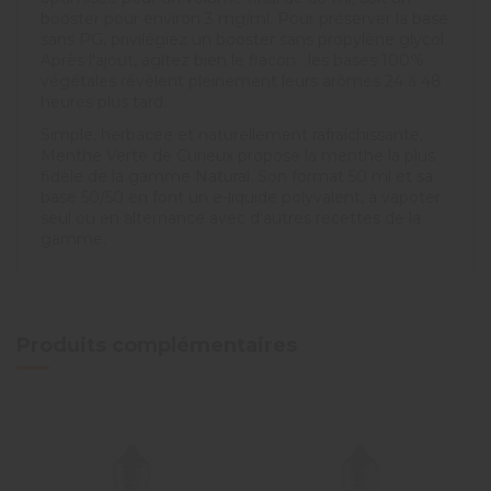
booster pour environ 3 mg/ml. Pour préserver la base
sans PG, privilégiez un booster sans propylène glycol.
Après l'ajout, agitez bien le flacon : les bases 100%
végétales révèlent pleinement leurs arômes 24 à 48
heures plus tard.
Simple, herbacée et naturellement rafraîchissante,
Menthe Verte de Curieux propose la menthe la plus
fidèle de la gamme Natural. Son format 50 ml et sa
base 50/50 en font un e-liquide polyvalent, à vapoter
seul ou en alternance avec d'autres recettes de la
gamme.
Produits complémentaires