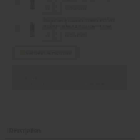
+2,90 CHF
Booster Nicosalt 20MG PG/VG
50/50 - Eliquid France - 10 ml
+3,20 CHF
Calculer la nicotine
En achetant ce produit vous gagnerez
1,18 CHF
grâce à notre programme de
fidélité. Votre panier totalisera
1,18 CHF
.
Description