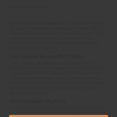
Détails du produit
Menthe Verte de
Curieux
est un e-liquide mentholé
de la gamme Natural, formulée au Végétol. Signé
Curieux, fabricant français reconnu, ce liquide met en
avant la feuille de menthe sur une base 100%
végétale. C'est la plus naturelle des trois recettes
mentholées de la gamme.
Des feuilles de menthe fraîche
La recette se concentre sur un seul élément : la
feuille de menthe verte. Elle est restituée dans son
registre le plus fidèle, herbacé et parfumé, comme
un bouquet fraîchement cueilli. Pas d'assemblage
complexe ni de note ajoutée : c'est le parfum même
de la plante qui porte l'ensemble, avec une belle
lisibilité aromatique.
Une fraîcheur végétale
La sensation de fraîcheur vient ici de la menthe elle-
même, et non d'un agent glaçant poussé. Le résultat