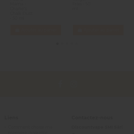
Mama -
Frais - 50
Charlie's
ml
Chalk Dust
- 50 ml
Ajouter au panier
Ajouter au panier
Liens
Contactez-nous
Comment choisir ma
Discountvape SMI Sàrl
première cigarette