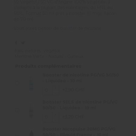
50 Végétol / 50 VG d'origine 100% végétale, il
s'adapte à la plupart des montages, du MTL au
RDL. Format 50 ml prêt à booster (0 mg), flacon
de 70 ml.
Vous aurez besoin de
booster
de nicotine
frais
naturel
végétol
Menthe Verte - Natural - Curieux
Produits complémentaires
Booster de nicotine PG/VG 50/50
- Liquideo - 10 ml
+2,90 CHF
Booster SELS de nicotine PG/VG
50/50 - Liquideo - 10 ml
+3,20 CHF
Booster Nicopulse 20MG PG/VG
50/50 - Eliquid France - 10 ml