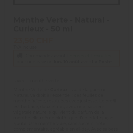
Menthe Verte - Natural -
Curieux - 50 ml
23,50 CHF
TVA incluse
Commandez avant
1 heures et 1 minutes
pour une livraison
lun. 10 août
avec
La Poste
saveur : menthe verte
Menthe Verte de
Curieux
, issu de la gamme
Natural, va droit à l'essentiel : des feuilles de
menthe fraîche, restituées avec justesse. Le profil
est herbacé, doux et net, avec une fraîcheur
végétale naturelle qui vient du parfum de la
menthe elle-même plutôt que d'un effet glaçant
ajouté. Une menthe vraie, sans sucre ni note
complémentaire, agréable en all-day. Avec sa base