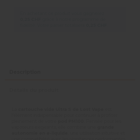
En achetant ce produit vous gagnerez
0,25 CHF
grâce à notre programme de
fidélité. Votre panier totalisera
0,25 CHF
.
Description
Détails du produit
La
cartouche vide Ultra S de Lost Vape
est
l’élément indispensable pour continuer à profiter
pleinement de votre
pod PM100
. Pensée pour les
vapoteurs exigeants, elle combine une
grande
autonomie en e-liquide
, une utilisation intuitive et
une compatibilité avec les résistances performantes