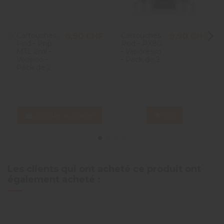
Cartouches
Cartouches
8,90 CHF
9,90 CHF
Pod - Pnp
Pod - PX80
MTL 2ml -
- Vaporesso
Voopoo -
- Pack de 2
Pack de 2
Ajouter au panier
Voir
Les clients qui ont acheté ce produit ont
également acheté :