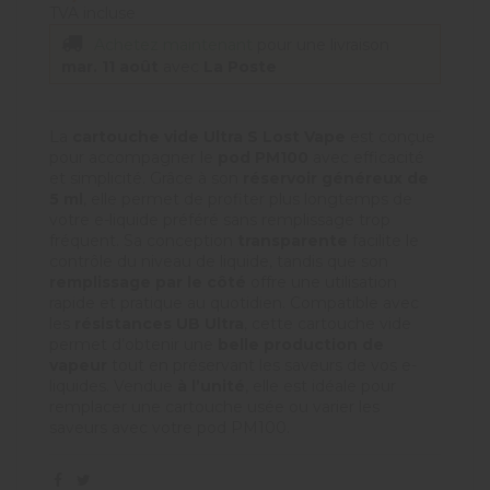
TVA incluse
Achetez maintenant
pour une livraison
mar. 11 août
avec
La Poste
La
cartouche vide Ultra S Lost Vape
est conçue
pour accompagner le
pod PM100
avec efficacité
et simplicité. Grâce à son
réservoir généreux de
5 ml
, elle permet de profiter plus longtemps de
votre e-liquide préféré sans remplissage trop
fréquent. Sa conception
transparente
facilite le
contrôle du niveau de liquide, tandis que son
remplissage par le côté
offre une utilisation
rapide et pratique au quotidien. Compatible avec
les
résistances UB Ultra
, cette cartouche vide
permet d’obtenir une
belle production de
vapeur
tout en préservant les saveurs de vos e-
liquides. Vendue
à l’unité
, elle est idéale pour
remplacer une cartouche usée ou varier les
saveurs avec votre pod PM100.