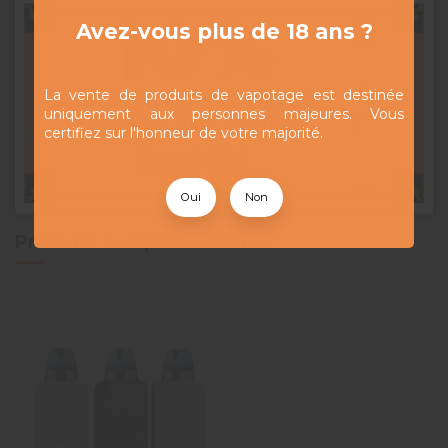
pour varier les e-liquides plus facilement. Son format
vendu à l’unité
permet d’acheter uniquement la
Avez-vous plus de 18 ans ?
quantité nécessaire, sans pack superflu.
Caractéristiques principales :
cartouche vide
,
marque Lost Vape
,
compatible pod PM100
,
La vente de produits de vapotage est destinée
contenance 5 ml
,
remplissage par le côté
,
uniquement aux personnes majeures. Vous
réservoir transparent
,
compatible résistances
certifiez sur l'honneur de votre majorité.
UB Ultra
,
vendue à l’unité
.
Oui
Non
Produits complémentaires