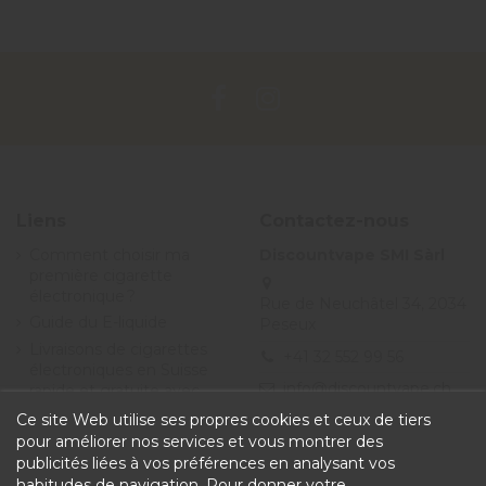
Liens
Contactez-nous
Comment choisir ma
Discountvape SMI Sàrl
première cigarette
électronique ?
Rue de Neuchâtel 34, 2034
Guide du E-liquide
Peseux
Livraisons de cigarettes
+41 32 552 99 56
électroniques en Suisse
info@discountvape.ch
rapide et gratuite avec
Discountvape.ch
Ce site Web utilise ses propres cookies et ceux de tiers
Promotions et soldes
pour améliorer nos services et vous montrer des
cigarette électronique et
publicités liées à vos préférences en analysant vos
e-liquide - Discountvape
habitudes de navigation. Pour donner votre