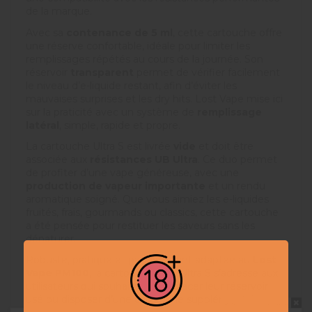
de la marque.
Avec sa
contenance de 5 ml
, cette cartouche offre
une réserve confortable, idéale pour limiter les
remplissages répétés au cours de la journée. Son
réservoir
transparent
permet de vérifier facilement
le niveau d’e-liquide restant, afin d’éviter les
mauvaises surprises et les dry hits. Lost Vape mise ici
sur la praticité avec un système de
remplissage
latéral
, simple, rapide et propre.
La cartouche Ultra S est livrée
vide
et doit être
associée aux
résistances UB Ultra
. Ce duo permet
de profiter d’une vape généreuse, avec une
production de vapeur importante
et un rendu
aromatique soigné. Que vous aimiez les e-liquides
fruités, frais, gourmands ou classics, cette cartouche
a été pensée pour restituer les saveurs sans les
dénaturer.
Robuste, pratique et parfaitement adaptée au
Lost
Vape PM100
, la cartouche vide Ultra S s’adresse aux
utilisateurs qui souhaitent remplacer leur réservoir
usé ou disposer d’une cartouche supplémentaire
Ne pas montrer à nouveau