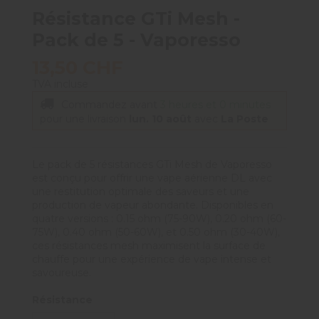
Résistance GTi Mesh -
Pack de 5 - Vaporesso
13,50 CHF
TVA incluse
Commandez avant
3 heures et 0 minutes
pour une livraison
lun. 10 août
avec
La Poste
Le pack de 5 résistances GTi Mesh de Vaporesso
est conçu pour offrir une vape aérienne DL avec
une restitution optimale des saveurs et une
production de vapeur abondante. Disponibles en
quatre versions : 0.15 ohm (75-90W), 0.20 ohm (60-
75W), 0.40 ohm (50-60W), et 0.50 ohm (30-40W),
ces résistances mesh maximisent la surface de
chauffe pour une expérience de vape intense et
savoureuse.
Résistance