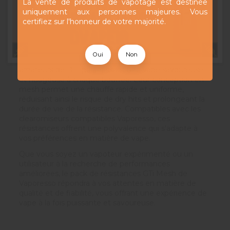
La vente de produits de vapotage est destinée
Résistance GTi Mesh 0.50 ohm
: Pour une
uniquement aux personnes majeures. Vous
vape modérée entre 30 et 40W, cette
certifiez sur l'honneur de votre majorité.
résistance est idéale pour ceux qui cherchent
une expérience plus subtile avec un tirage
toujours aérien.
Oui
Non
Les résistances GTi Mesh sont parfaites pour les
amateurs de DL, garantissant une vape savoureuse
et nuageuse à chaque bouffée. Leur conception en
mesh permet une chauffe rapide et uniforme,
réduisant ainsi le risque de dry hits et prolongeant la
durée de vie de la résistance. Compatibles avec les
clearomiseurs compatibles Vaporesso, ces
résistances offrent une polyvalence qui s'adapte à
vos préférences en matière de vape.
Que vous soyez un vapoteur expérimenté ou un
utilisateur à la recherche de performances
améliorées, le pack de résistances GTi Mesh de
Vaporesso répondra à vos attentes en matière de
qualité et de fiabilité, vous offrant une expérience de
vape à la fois puissante et savoureuse.