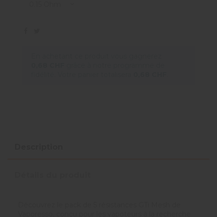
En achetant ce produit vous gagnerez
0,68 CHF
grâce à notre programme de
fidélité. Votre panier totalisera
0,68 CHF
.
Description
Détails du produit
Découvrez le pack de 5 résistances GTi Mesh de
Vaporesso, conçu pour les vapoteurs à la recherche