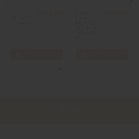
Starter Kit
Bubble
49,90 CHF
21,90 CHF
Wenax M -
Gum -
Geekvape
Tasty by
Liquidarom
- 50 et 100
ml
Ajouter au panier
Ajouter au panier