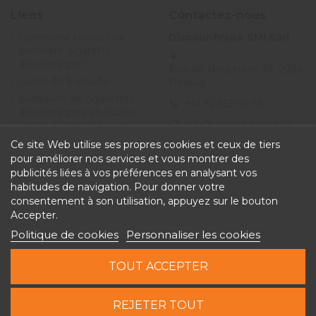
Liens
Contactez-nous
Comment choisir ma
Discountvape SMI Sàrl
première cigarette
électronique ?
Rue de Neuchâtel 34, 2034
Guide du E-liquide
Peseux
Livraisons de cigarettes
+41 32 552 99 56
électroniques en Suisse
info@discountvape.ch
rapide et gratuite avec
Discountvape.ch
Ce site Web utilise ses propres cookies et ceux de tiers
Promotions et soldes
pour améliorer nos services et vous montrer des
cigarette électronique et
publicités liées à vos préférences en analysant vos
e-liquide - Discountvape
habitudes de navigation. Pour donner votre
Conditions générales de
consentement à son utilisation, appuyez sur le bouton
vente
Accepter.
Politique de cookies
Personnaliser les cookies
TOUT ACCEPTER
Ajouter au panier
REJETER TOUT
Copyright © 2026 Discountvape.ch - Tous droits réservés