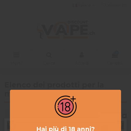
Italiano
Wishlist (
0
)
0
Menu
Cerca
Accedi
Carrello
Elenco dei prodotti per la
marca Cristal Vape
There are no products.
Do not show again.
Hai più di 18 anni?