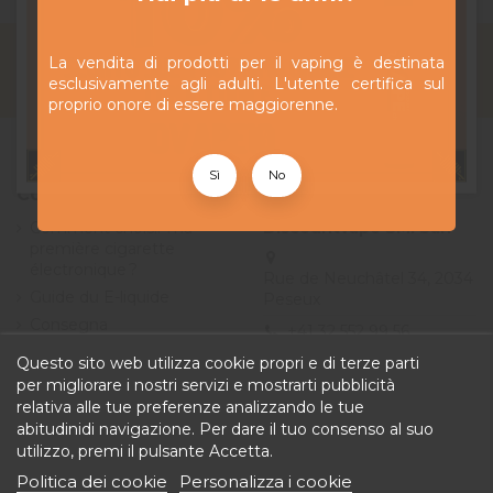
La vendita di prodotti per il vaping è destinata
esclusivamente agli adulti. L'utente certifica sul
proprio onore di essere maggiorenne.
Sì
No
Collegamenti
Contact us
Comment choisir ma
Discountvape SMI Sàrl
première cigarette
électronique ?
Rue de Neuchâtel 34, 2034
Guide du E-liquide
Peseux
Consegna
+41 32 552 99 56
Offerte
Questo sito web utilizza cookie propri e di terze parti
info@discountvape.ch
Termini e condizioni
per migliorare i nostri servizi e mostrarti pubblicità
iqitcontactpage - module,
generali di vendita
relativa alle tue preferenze analizzando le tue
you can put own text in
abitudinidi navigazione. Per dare il tuo consenso al suo
configuration
utilizzo, premi il pulsante Accetta.
Politica dei cookie
Personalizza i cookie