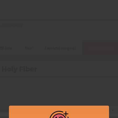
ff bar
DIY
I nostri negozi
Promozioni
 Holy Fiber
D