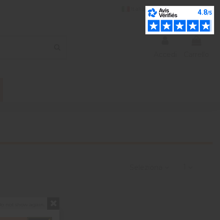
Italiano
Wishlist (
0
)
Accedi
Carrello
Seleziona
1
o not show again.