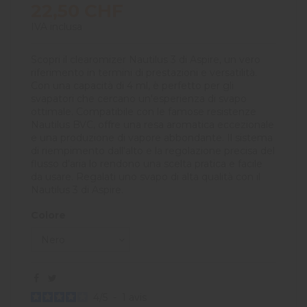
22,50 CHF
IVA inclusa
Scopri il clearomizer Nautilus 3 di Aspire, un vero
riferimento in termini di prestazioni e versatilità.
Con una capacità di 4 ml, è perfetto per gli
svapatori che cercano un'esperienza di svapo
ottimale. Compatibile con le famose resistenze
Nautilus BVC, offre una resa aromatica eccezionale
e una produzione di vapore abbondante. Il sistema
di riempimento dall'alto e la regolazione precisa del
flusso d'aria lo rendono una scelta pratica e facile
da usare. Regalati uno svapo di alta qualità con il
Nautilus 3 di Aspire.
Colore
4
/
5
-
1
avis