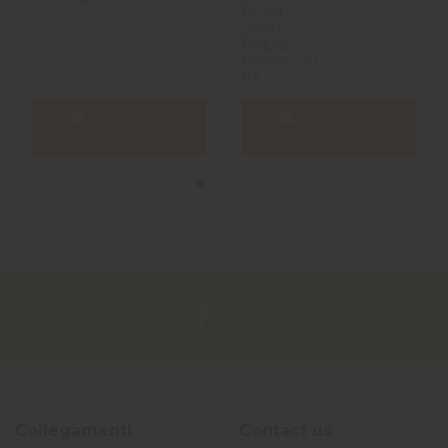
PG/VG
50/50 -
Eliquid
France - 10
ml
Aggiungi al
Aggiungi al
carrello
carrello
Collegamenti
Contact us