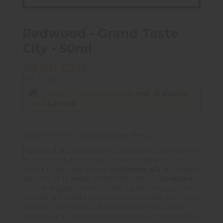
Redwood - Grand Taste
City - 50ml
23,50 CHF
IVA inclusa
Compralo adesso
e ricevilo
mar 11 agosto
con
La Poste
sapore: limone, mora, lampone, fresco
Redwood di Grand Taste City propone una miscela
fruttata, acidula e fresca. Questo e-liquid 50 ml
unisce il carattere vivace del
limone
alla profondità
succosa della
mora
, completata da una
lampone
rosso e leggermente acidulo. La freschezza dona
energia alla ricetta senza coprire la frutta. Con il suo
rapporto 50PG/50VG, Redwood offre un buon
equilibrio tra resa aromatica, vapore e compatibilità