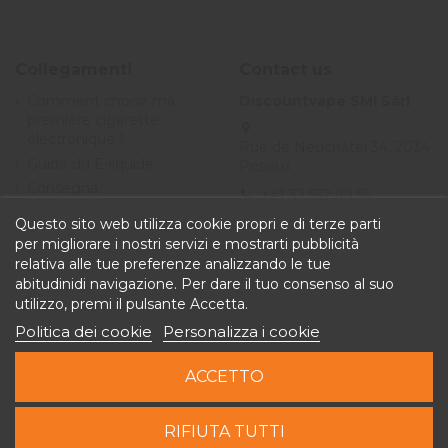
Collegamenti
Contact us
Comment choisir ma
Discountvape SMI Sàrl
première cigarette
électronique ?
Rue de Neuchâtel 34, 2034
Guide du E-liquide
Peseux
Consegna
+41 32 552 99 56
Offerte
Questo sito web utilizza cookie propri e di terze parti
info@discountvape.ch
Termini e condizioni
per migliorare i nostri servizi e mostrarti pubblicità
iqitcontactpage - module,
generali di vendita
relativa alle tue preferenze analizzando le tue
you can put own text in
abitudinidi navigazione. Per dare il tuo consenso al suo
configuration
utilizzo, premi il pulsante Accetta.
Politica dei cookie
Personalizza i cookie
ACCETTO
Aggiungi al carrello
RIFIUTA TUTTI
Copyright © 2026 Discountvape.ch - Tutti i diritti riservati