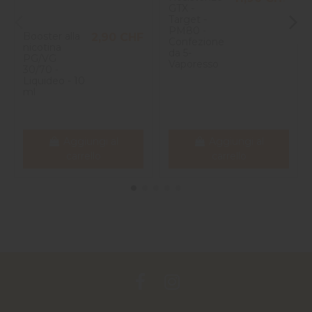
GTX -
Target -
PM80 -
Booster alla
2,90 CHF
Confezione
nicotina
da 5-
PG/VG
Vaporesso
30/70 -
Liquideo - 10
ml
Aggiungi al
Aggiungi al
carrello
carrello