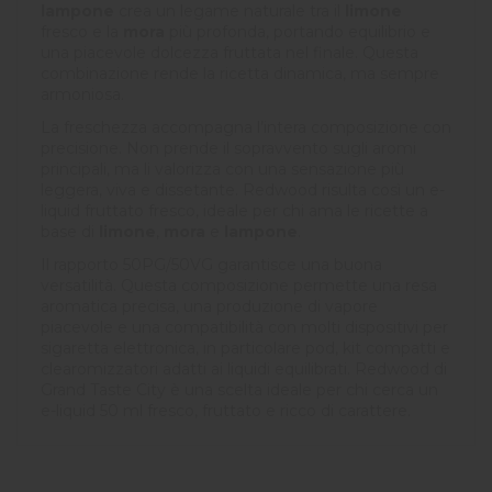
lampone
crea un legame naturale tra il
limone
fresco e la
mora
più profonda, portando equilibrio e
una piacevole dolcezza fruttata nel finale. Questa
combinazione rende la ricetta dinamica, ma sempre
armoniosa.
La freschezza accompagna l’intera composizione con
precisione. Non prende il sopravvento sugli aromi
principali, ma li valorizza con una sensazione più
leggera, viva e dissetante. Redwood risulta così un e-
liquid fruttato fresco, ideale per chi ama le ricette a
base di
limone
,
mora
e
lampone
.
Il rapporto 50PG/50VG garantisce una buona
versatilità. Questa composizione permette una resa
aromatica precisa, una produzione di vapore
piacevole e una compatibilità con molti dispositivi per
sigaretta elettronica, in particolare pod, kit compatti e
clearomizzatori adatti ai liquidi equilibrati. Redwood di
Grand Taste City è una scelta ideale per chi cerca un
e-liquid 50 ml fresco, fruttato e ricco di carattere.