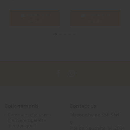
Aggiungi al
Aggiungi al
carrello
carrello
Collegamenti
Contact us
Comment choisir ma
Discountvape SMI Sàrl
première cigarette
électronique ?
Rue de Neuchâtel 34, 2034