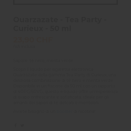
Ouarzazate - Tea Party -
Curieux - 50 ml
23,90 CHF
IVA inclusa
Sapore: tè nero, menta verde
Scopri il liquido per sigaretta elettronica
Ouarzazate della gamma Tea Party di Curieux, una
deliziosa combinazione di tè nero e menta verde.
Disponibile in un flacone da 50 ml con un rapporto
di 40PG/60VG, questo e-liquido offre un'esperienza
di svapo rinfrescante e sofisticata, ideale per gli
amanti dei sapori di tè delicati e mentolati.
Avrete bisogno di un
booster
di nicotina!