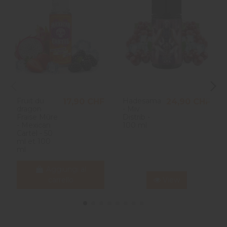
Fruit du
Hadesama
17,90 CHF
24,90 CHF
dragon
- Miv
Fraise Mûre
Distrib -
- Mexican
100 ml
Cartel - 50
ml et 100
ml
Aggiungi al
carrello
View