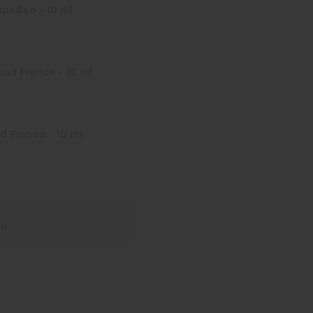
quideo - 10 ml
id France - 10 ml
d France - 10 ml
il nostro programma
HF
.