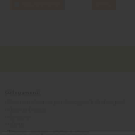
Aggiungi al carrello
View
Collegamenti
Comment choisir ma première cigarette électronique ?
Guide du E-liquide
Consegna
Offerte
Termini e condizioni generali di vendita