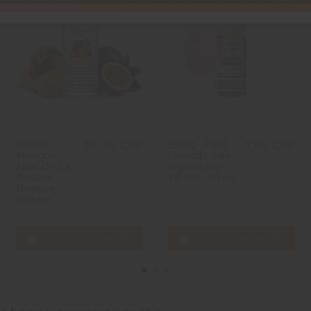
Pêche
ElfLiq - P&B
34,90 CHF
7,50 CHF
Mangue
Cloudd - Sale
Fruit De La
di nicotina -
Passion -
Elf Bar - 10 ml
Réserve -
100 ml
Aggiungi al carrello
Aggiungi al carrello