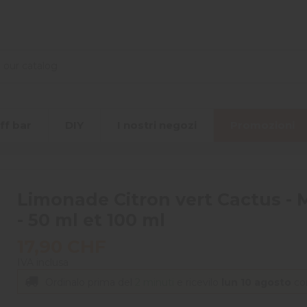
ff bar
DIY
I nostri negozi
Promozioni
Limonade Citron vert Cactus - 
- 50 ml et 100 ml
17,90 CHF
IVA inclusa
Ordinalo prima del
2 minuti
e ricevilo
lun 10 agosto
c