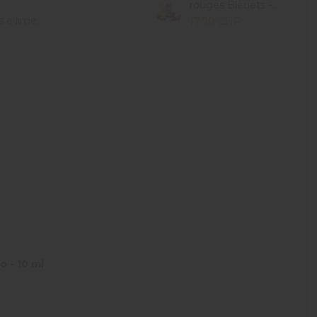
rouges Bleuets -...
 e lime.
17,90 CHF
o - 10 ml