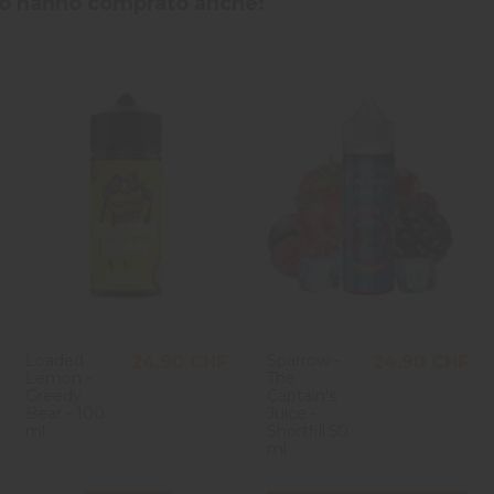
tto hanno comprato anche:
Loaded
Sparrow -
24,90 CHF
24,90 CHF
Lemon -
The
Greedy
Captain's
Bear - 100
Juice -
ml
Shortfill 50
ml