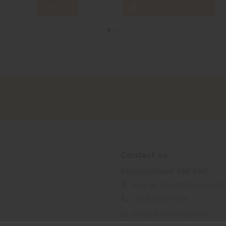
View
Aggiungi al carrello
Contact us
Discountvape SMI Sàrl
Rue de Neuchâtel 34, 203
+41 32 552 99 56
info@discountvape.ch