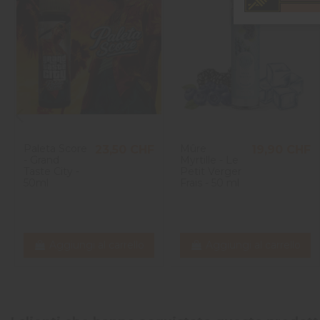
Paleta Score
Mûre
23,50 CHF
19,90 CHF
- Grand
Myrtille - Le
Taste City -
Petit Verger
50ml
Frais - 50 ml
Aggiungi al carrello
Aggiungi al carrello