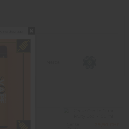
o not show again.
Marca
Cerise
29,90 CHF
Griotte