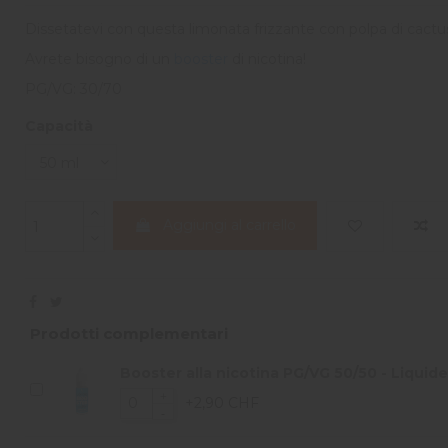
Dissetatevi con questa limonata frizzante con polpa di cactus
Avrete bisogno di un
booster
di nicotina!
PG/VG: 30/70
Capacità
Aggiungi al carrello
Prodotti complementari
Booster alla nicotina PG/VG 50/50 - Liquide
+2,90 CHF