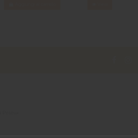
Aggiungi al carrello
View
4 Peseux