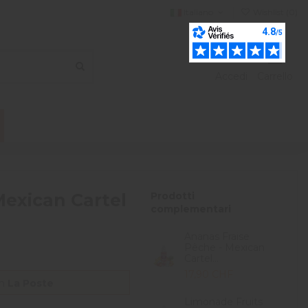
Italiano
Wishlist (
0
)
Accedi
Carrello
Mexican Cartel
Prodotti
complementari
Ananas Fraise
Pêche - Mexican
Cartel...
17,90 CHF
on
La Poste
Limonade Fruits