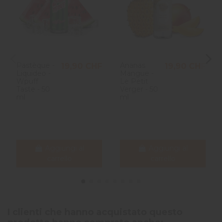
Pastèque -
Ananas
19,90 CHF
19,90 CHF
Liquideo -
Mangue -
Wpuff
Le Petit
Taste - 50
Verger - 50
ml
ml
Aggiungi al
Aggiungi al
carrello
carrello
I clienti che hanno acquistato questo