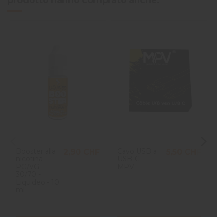
prodotto hanno comprato anche:
Booster alla
Cavo USB a
2,90 CHF
5,50 CHF
nicotina
USB-C -
PG/VG
MPV
30/70 -
Liquideo - 10
ml