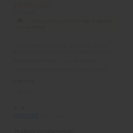
17,90 CHF
IVA inclusa
Compralo adesso
e ricevilo
mar 11 agosto
con
La Poste
Un cocktail fruttato a base di soursop, cactus,
limone e un po' di ghiaccio per glassare il tutto!
Avrete bisogno di un
booster
di nicotina!
Disponibile in 0mg di nicotina / PG/VG: 30/70
Capacità
5
/
5
-
1
avis
Prodotti complementari