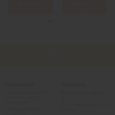
Aggiungi al
Aggiungi al
carrello
carrello
Collegamenti
Contact us
Comment choisir ma
Discountvape SMI Sàrl
première cigarette
électronique ?
Rue de Neuchâtel 34, 2034
Guide du E-liquide
Peseux