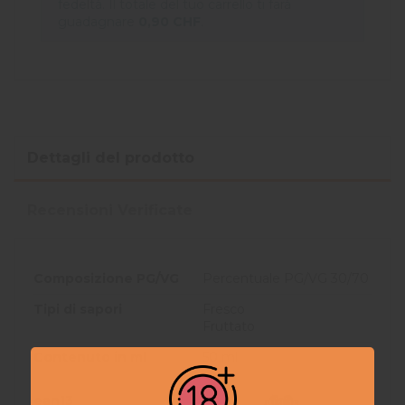
fedeltà. Il totale del tuo carrello ti farà
guadagnare
0,90 CHF
.
Dettagli del prodotto
Recensioni Verificate
Composizione PG/VG
Percentuale PG/VG 30/70
Tipi di sapori
Fresco
Fruttato
Contenuto in ml
50 ml
ean13