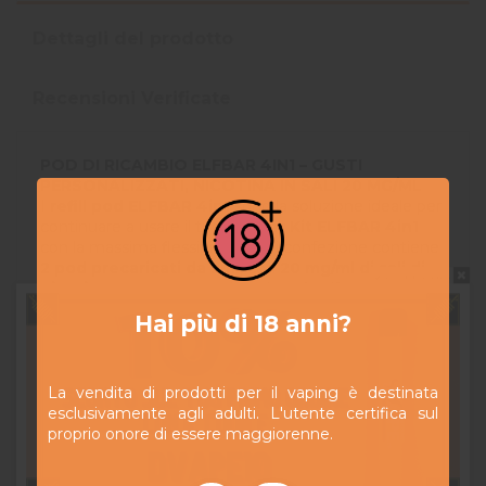
Dettagli del prodotto
Recensioni Verificate
POD DI RICAMBIO ELFBAR 4IN1 – GUSTI
PERSONALIZZATI, NICOTINA IN SALI 20 MG/ML
I
refill pod ELFBAR 4in1
sono la soluzione ideale per
continuare a usare il tuo
Starter Kit ELFBAR 4in1
con la massima flessibilità. Ogni confezione contiene
2 pod precaricati da 2ml
, con
20 mg/ml di sali di
Do not show again.
nicotina
, per una sensazione in gola più morbida ma
altamente soddisfacente.
Hai più di 18 anni?
DETTAGLI DEL PRODOTTO:
Contenuto: 2 pod da 2ml (totale 4ml)
La vendita di prodotti per il vaping è destinata
Nicotina: 20 mg/ml (sali)
esclusivamente agli adulti. L'utente certifica sul
Disponibili in gusti singoli
– personalizza la
proprio onore di essere maggiorenne.
tua selezione
Compatibili
esclusivamente con il Kit ELFBAR