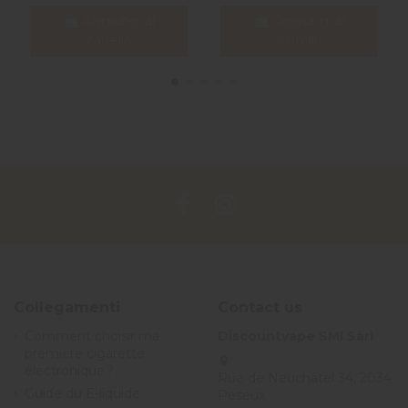
Aggiungi al
Aggiungi al
carrello
carrello
Collegamenti
Contact us
Comment choisir ma
Discountvape SMI Sàrl
première cigarette
électronique ?
Rue de Neuchâtel 34, 2034
Guide du E-liquide
Peseux