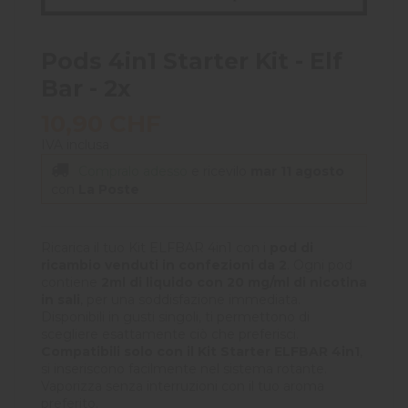
Pods 4in1 Starter Kit - Elf
Bar - 2x
10,90 CHF
IVA inclusa
Compralo adesso
e ricevilo
mar 11 agosto
con
La Poste
Ricarica il tuo Kit ELFBAR 4in1 con i
pod di
ricambio venduti in confezioni da 2
. Ogni pod
contiene
2ml di liquido con 20 mg/ml di nicotina
in sali
, per una soddisfazione immediata.
Disponibili in gusti singoli, ti permettono di
scegliere esattamente ciò che preferisci.
Compatibili solo con il Kit Starter ELFBAR 4in1
,
si inseriscono facilmente nel sistema rotante.
Vaporizza senza interruzioni con il tuo aroma
preferito.