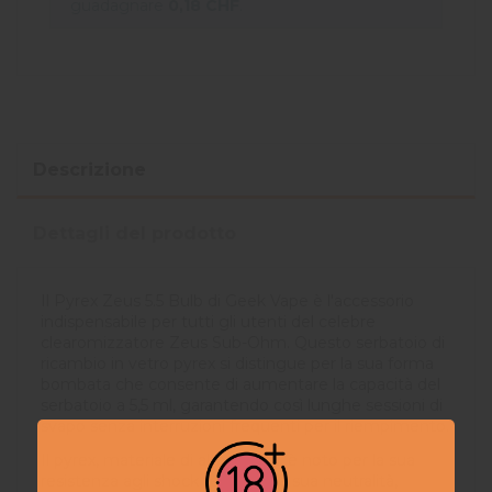
guadagnare
0,18 CHF
.
Descrizione
Dettagli del prodotto
Il Pyrex Zeus 5.5 Bulb di Geek Vape è l'accessorio
indispensabile per tutti gli utenti del celebre
clearomizzatore Zeus Sub-Ohm. Questo serbatoio di
ricambio in vetro pyrex si distingue per la sua forma
bombata che consente di aumentare la capacità del
serbatoio a 5,5 ml, garantendo così lunghe sessioni di
svapo senza interruzioni frequenti per il riempimento.
Il pyrex, materiale di alta qualità, è noto per la sua
resistenza agli shock termici e la sua neutralità,