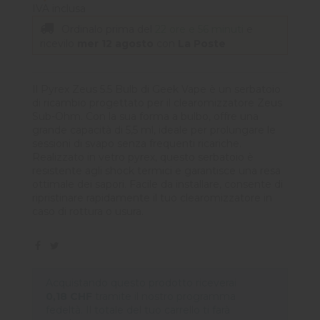
IVA inclusa
Ordinalo prima del
22 ore e 56 minuti
e
ricevilo
mer 12 agosto
con
La Poste
Il Pyrex Zeus 5.5 Bulb di Geek Vape è un serbatoio
di ricambio progettato per il clearomizzatore Zeus
Sub-Ohm. Con la sua forma a bulbo, offre una
grande capacità di 5,5 ml, ideale per prolungare le
sessioni di svapo senza frequenti ricariche.
Realizzato in vetro pyrex, questo serbatoio è
resistente agli shock termici e garantisce una resa
ottimale dei sapori. Facile da installare, consente di
ripristinare rapidamente il tuo clearomizzatore in
caso di rottura o usura.
Acquistando questo prodotto riceverai
0,18 CHF
tramite il nostro programma
fedeltà. Il totale del tuo carrello ti farà