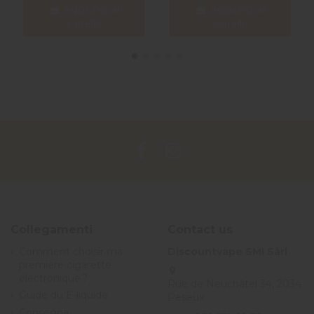
Aggiungi al
Aggiungi al
carrello
carrello
Collegamenti
Contact us
Comment choisir ma
Discountvape SMI Sàrl
première cigarette
électronique ?
Rue de Neuchâtel 34, 2034
Guide du E-liquide
Peseux
Consegna