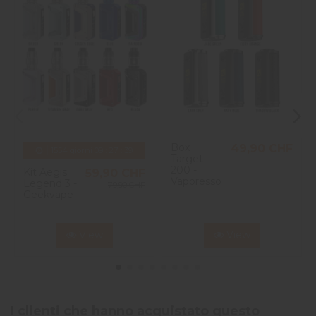
Box
49,90 CHF
1554
giorni
09
:
27
:
39
Target
200 -
Kit Aegis
59,90 CHF
Vaporesso
Legend 3 -
79,90 CHF
Geekvape
View
View
I clienti che hanno acquistato questo