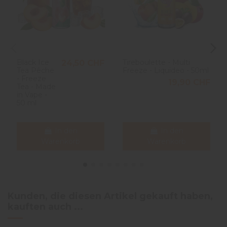
Black Ice
Tireboulette - Multi
24,50 CHF
Tea Pêche
Freeze - Liquideo - 50ml
- Freeze
19,90 CHF
Tea - Made
in Vape -
50 ml
In den
In den
Warenkorb
Warenkorb
Kunden, die diesen Artikel gekauft haben,
kauften auch ...