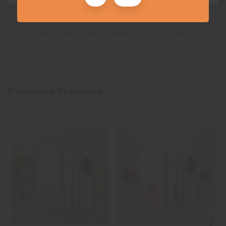
aus Minze und Gariguette-Erdbeere und lassen Sie
sich von einer Welle der Frische und Süße mitreißen.
Menthe Gariguette von Petit Nuage ist das perfekte
E-Liquid für alle, die ihrem täglichen Dampferlebnis
eine frische und leckere Note verleihen möchten.
Passende Produkte