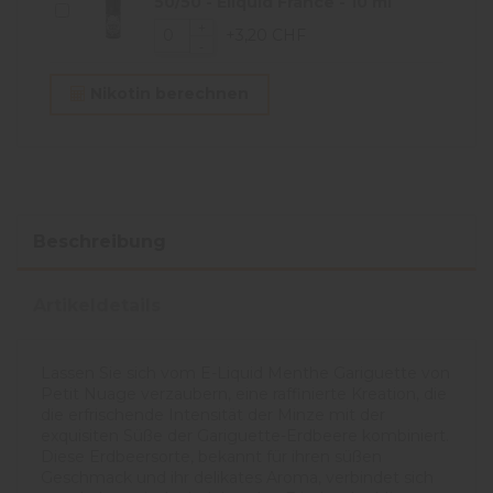
50/50 - Eliquid France - 10 ml
+3,20 CHF
Nikotin berechnen
Beschreibung
Artikeldetails
Lassen Sie sich vom E-Liquid Menthe Gariguette von
Petit Nuage verzaubern, eine raffinierte Kreation, die
die erfrischende Intensität der Minze mit der
exquisiten Süße der Gariguette-Erdbeere kombiniert.
Diese Erdbeersorte, bekannt für ihren süßen
Geschmack und ihr delikates Aroma, verbindet sich