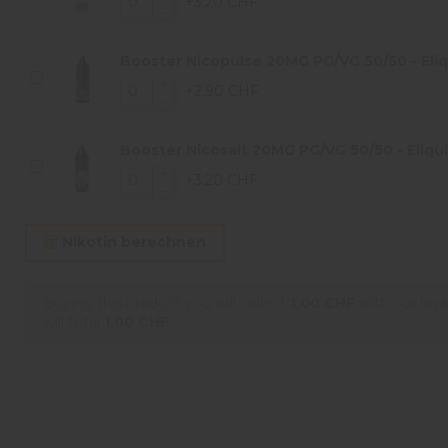
+3,20 CHF
Booster Nicopulse 20MG PG/VG 50/50 - Eliqu
+2,90 CHF
Booster Nicosalt 20MG PG/VG 50/50 - Eliqui
+3,20 CHF
Nikotin berechnen
Buying this product you will collect
1,00 CHF
with our loya
will total
1,00 CHF
.