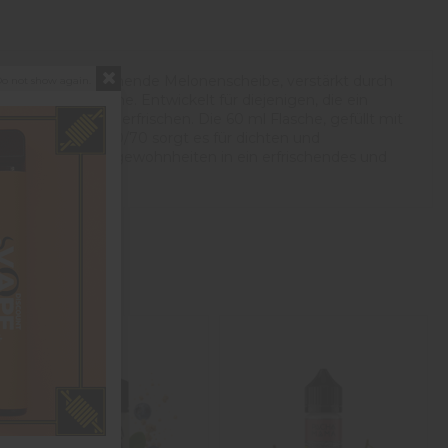
fekt reife, erfrischende Melonenscheibe, verstärkt durch
o not show again.
intensiver Frische. Entwickelt für diejenigen, die ein
 heißen Tag zu erfrischen. Die 60 ml Flasche, gefüllt mit
-Verhältnis von 30/70 sorgt es für dichten und
e, die Ihre Dampfgewohnheiten in ein erfrischendes und