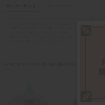
Beschreibung
Artikeldetails
Entdecken Sie den ultimativen Sommerausflug mit Melon - F
eine eisige Brise. Dieses 50 ml E-Liquid fängt dieses Gefüh
ebenso belebendes Dampferlebnis suchen wie ein Sprung in 
50 ml, lässt Platz für das Hinzufügen von Nikotinboostern,
geschmackvollen Dampf, ideal für Wolkenliebhaber. Jeder Z
exotisches Abenteuer verwandelt.
16 andere Artikel in der gleichen Kategorie: