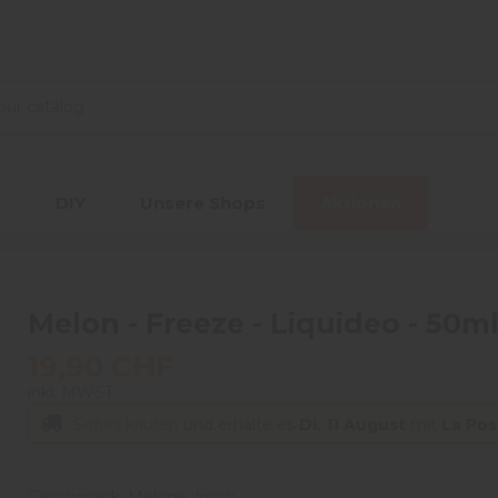
r
DIY
Unsere Shops
Aktionen
Melon - Freeze - Liquideo - 50m
19,90 CHF
inkl. MWST
Sofort kaufen
und erhalte es
Di. 11 August
mit
La Pos
Geschmack: Melone, frisch