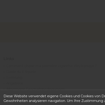
Links
Comment choisir ma première cigarette électronique ?
Guide du E-liquide
Lieferung
Angebote
Allgemeine Geschäftsbedingungen
Diese Website verwendet eigene Cookies und Cookies von Dri
Gewohnheiten analysieren navigation. Um Ihre Zustimmung zu