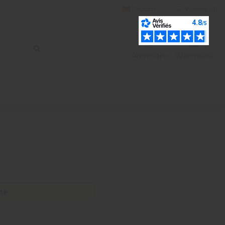
Deutsch
Wishlist (
0
)
Anmelden
Warenkorb
l
te