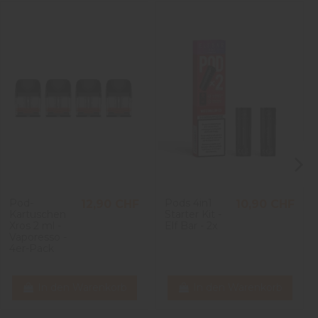
Pod-
Pods 4in1
12,90 CHF
10,90 CHF
Kartuschen
Starter Kit -
Xros 2 ml -
Elf Bar - 2x
Vaporesso -
4er-Pack
In den Warenkorb
In den Warenkorb