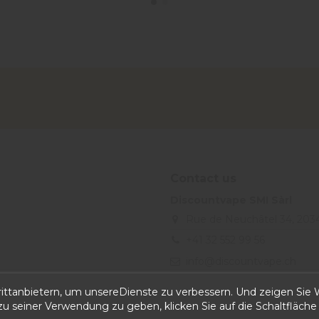
Contact us
Discountvape SMI Sàrl
Rue de Neuchâtel 34, 203
+41 32 552 99 56
info@discountvape.ch
iqitcontactpage - module, you
ttanbietern, um unsereDienste zu verbessern. Und zeigen Sie W
 seiner Verwendung zu geben, klicken Sie auf die Schaltfläche