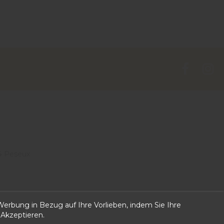
4 Peseux
 can put own text in configuration
erbung in Bezug auf Ihre Vorlieben, indem Sie Ihre
 Akzeptieren.