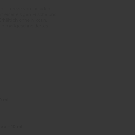
n - Freeze von Liquideo.
t einer eisigen Frische und
rhältlich ohne Nikotin,
 ein maßgeschneidertes
0 ml
eo – 10 ml