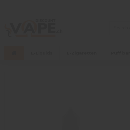
E-Liquids
E-Zigaretten
Puff ba