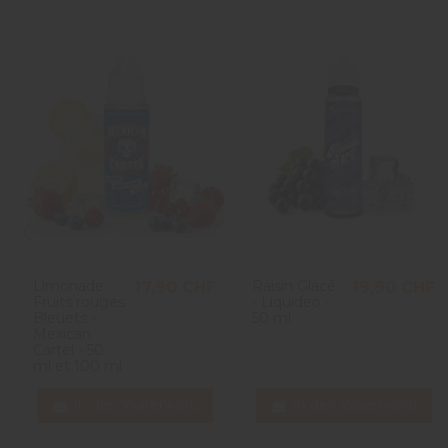
Limonade
Raisin Glacé
17,90 CHF
19,90 CHF
Fruits rouges
- Liquideo -
Bleuets -
50 ml
Mexican
Cartel - 50
ml et 100 ml
In den Warenkorb
In den Warenkorb