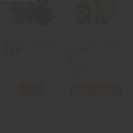
Blueberry
Passion Fruit
24,90 CHF
19,90 CHF
Crumble -
Raspberry
Pacha
Yuzu -
Mama - 100
Pacha
ml
Mama -
Charlie's
Chalk Dust -
50 ml
View
In den Warenkorb