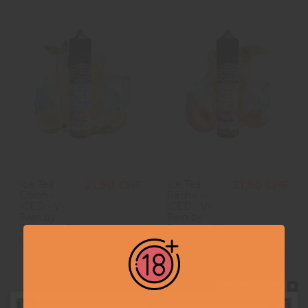
Ice Tea
Ice Tea
21,90 CHF
21,90 CHF
Citron -
Pêche -
ICED - V-
ICED - V-
Twin by
Twin by
Blakrow - 50
Blakrow - 50
ml
ml
Ajouter au panier
Ajouter au panier
Ne pas montrer à nouveau