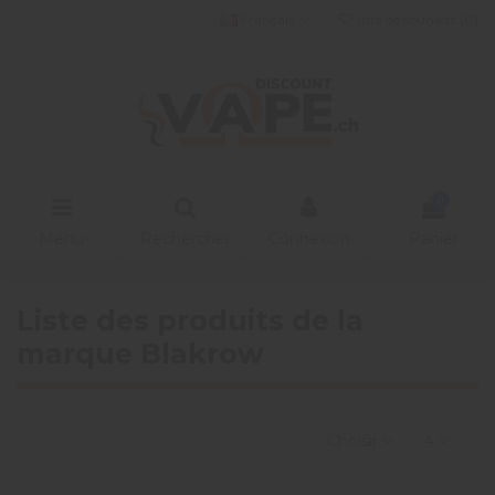
Français
liste de souhaits (
0
)
0
Menu
Rechercher
Connexion
Panier
Liste des produits de la
marque Blakrow
Choisir
4