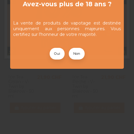
Avez-vous plus de 18 ans ?
La vente de produits de vapotage est destinée
uniquement aux personnes majeures. Vous
certifiez sur l'honneur de votre majorité.
Oui
Non
Ice Tea
Ice Tea
21,90 CHF
21,90 CHF
Citron - V-
Pêche - V-
Twin by
Twin by
Blakrow - 50
Blakrow - 50
ml
ml
Ajouter au panier
Ajouter au panier