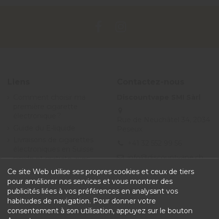
Liens
Contactez-nous
Comment choisir ma
Discountvape SMI Sàrl
première cigarette
électronique ?
Rue de Neuchâtel 34, 2034
Guide du E-liquide
Peseux
Livraisons de cigarettes
+41 32 552 99 56
électroniques en Suisse
info@discountvape.ch
rapide et gratuite avec
Discountvape.ch
Ce site Web utilise ses propres cookies et ceux de tiers
Promotions et soldes
pour améliorer nos services et vous montrer des
cigarette électronique et
publicités liées à vos préférences en analysant vos
e-liquide - Discountvape
habitudes de navigation. Pour donner votre
Conditions générales de
consentement à son utilisation, appuyez sur le bouton