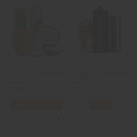
Ananas
Fatbull -
19,90 CHF
34,90 CHF
Coco - Le
Fcukin'
Petit
Flava - 100
Verger - 50
ml
ml
Ajouter au panier
Voir