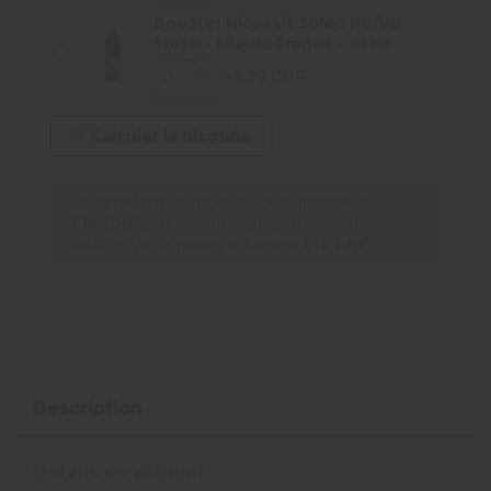
Booster Nicosalt 20MG PG/VG
50/50 - Eliquid France - 10 ml
+3,20 CHF
Calculer la nicotine
En achetant ce produit vous gagnerez
1,10 CHF
grâce à notre programme de
fidélité. Votre panier totalisera
1,10 CHF
.
Description
Détails du produit