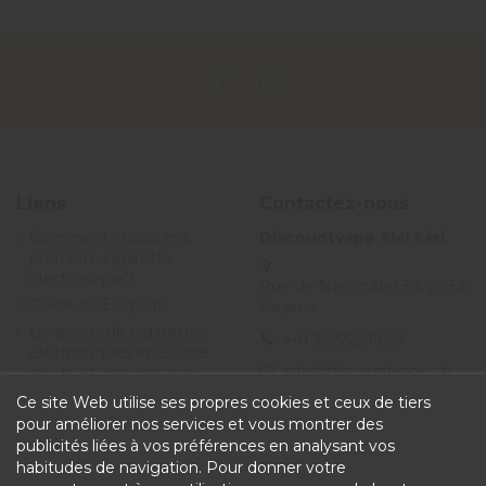
Liens
Contactez-nous
Comment choisir ma
Discountvape SMI Sàrl
première cigarette
électronique ?
Rue de Neuchâtel 34, 2034
Guide du E-liquide
Peseux
Livraisons de cigarettes
+41 32 552 99 56
électroniques en Suisse
info@discountvape.ch
rapide et gratuite avec
Discountvape.ch
Ce site Web utilise ses propres cookies et ceux de tiers
Promotions et soldes
pour améliorer nos services et vous montrer des
cigarette électronique et
publicités liées à vos préférences en analysant vos
e-liquide - Discountvape
habitudes de navigation. Pour donner votre