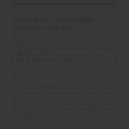
Laktaken - Aérovape -
Curieux - 50 ml
21,90 CHF
TVA incluse
Achetez maintenant
pour une livraison
mar. 11 août
avec
La Poste
saveur : milkshake, fraise, lacté
Laktaken de
Curieux
, issu de la gamme Aérovape,
reproduit la saveur d'un milkshake à la fraise, doux
et onctueux. La recette associe une base lactée
crémeuse et gourmande à une fraise juteuse et
sucrée, pour un rendu rond et enveloppant, fidèle à
un lait frappé aux fruits. Un gourmand fruité
généreux, idéal pour les amateurs de saveurs
sucrées et crémeuses. Avec son ratio 40PG/60VG