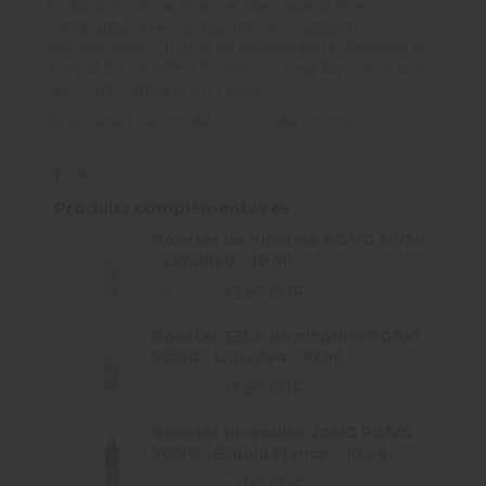
restitution des arômes et une vapeur fine,
compatible avec la majorité des cigarettes
électroniques, du pod au clearomiseur. Proposé en
format 50 ml prêt à booster (0 mg) dans un flacon
de 75 ml. Fabriqué en France.
Vous aurez besoin de
booster
de nicotine
Produits complémentaires
Booster de nicotine PG/VG 50/50
- Liquideo - 10 ml
+2,90 CHF
Booster SELS de nicotine PG/VG
50/50 - Liquideo - 10 ml
+3,20 CHF
Booster Nicopulse 20MG PG/VG
50/50 - Eliquid France - 10 ml