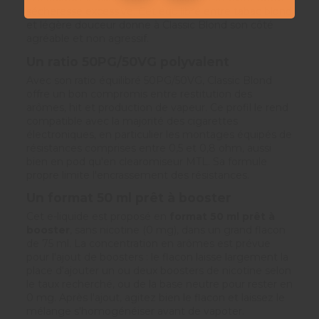
sécheresse excessive. Cet équilibre entre tabac blond
et légère douceur donne à Classic Blond son côté
agréable et non agressif.
Un
ratio 50PG/50VG
polyvalent
Avec son ratio équilibré 50PG/50VG, Classic Blond
offre un bon compromis entre restitution des
arômes, hit et production de vapeur. Ce profil le rend
compatible avec la majorité des cigarettes
électroniques, en particulier les montages équipés de
résistances comprises entre 0,5 et 0,8 ohm, aussi
bien en pod qu'en clearomiseur MTL. Sa formule
propre limite l'encrassement des résistances.
Un format 50 ml prêt à booster
Cet e-liquide est proposé en
format 50 ml prêt à
booster
, sans nicotine (0 mg), dans un grand flacon
de 75 ml. La concentration en arômes est prévue
pour l'ajout de boosters : le flacon laisse largement la
place d'ajouter un ou deux boosters de nicotine selon
le taux recherché, ou de la base neutre pour rester en
0 mg. Après l'ajout, agitez bien le flacon et laissez le
mélange s'homogénéiser avant de vapoter.