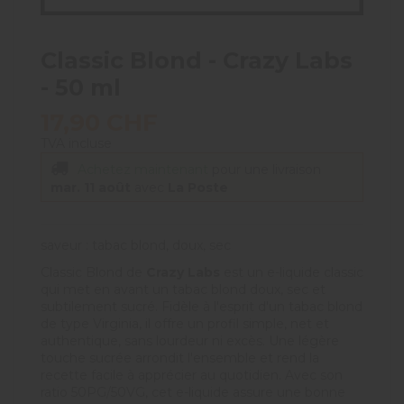
Classic Blond - Crazy Labs
- 50 ml
17,90 CHF
TVA incluse
Achetez maintenant
pour une livraison
mar. 11 août
avec
La Poste
saveur : tabac blond, doux, sec
Classic Blond de
Crazy Labs
est un e-liquide classic
qui met en avant un tabac blond doux, sec et
subtilement sucré. Fidèle à l'esprit d'un tabac blond
de type Virginia, il offre un profil simple, net et
authentique, sans lourdeur ni excès. Une légère
touche sucrée arrondit l'ensemble et rend la
recette facile à apprécier au quotidien. Avec son
ratio 50PG/50VG, cet e-liquide assure une bonne