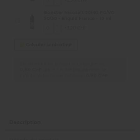
+2,90 CHF
Booster Nicosalt 20MG PG/VG
50/50 - Eliquid France - 10 ml
+3,20 CHF
Calculer la nicotine
En achetant ce produit vous gagnerez
0,90 CHF
grâce à notre programme de
fidélité. Votre panier totalisera
0,90 CHF
.
Description