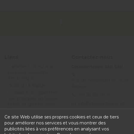
Liens
Contactez-nous
Comment choisir ma
Discountvape SMI Sàrl
première cigarette
électronique ?
Rue de Neuchâtel 34, 2034
Guide du E-liquide
Peseux
Livraisons de cigarettes
+41 32 552 99 56
électroniques en Suisse
info@discountvape.ch
rapide et gratuite avec
Discountvape.ch
Ce site Web utilise ses propres cookies et ceux de tiers
Promotions et soldes
cigarette électronique et
pour améliorer nos services et vous montrer des
e-liquide - Discountvape
publicités liées à vos préférences en analysant vos