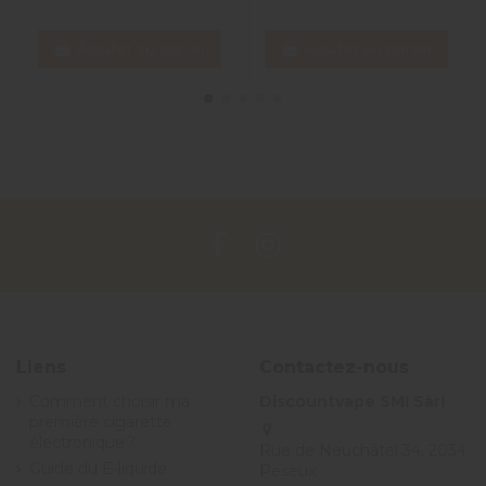
Ajouter au panier
Ajouter au panier
Liens
Contactez-nous
Comment choisir ma
Discountvape SMI Sàrl
première cigarette
électronique ?
Rue de Neuchâtel 34, 2034
Guide du E-liquide
Peseux