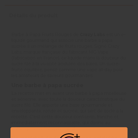
Détails du produit
Barbe à Papa Fruits Rouges de
Crazy Labs
est un e-
liquide gourmand qui associe une barbe à papa
sucrée à un mélange de fruits rouges. Signé Crazy
Labs, marque française du fabricant MG Vape
(fabrication en France), ce liquide marie la douceur du
sucre filé à la vivacité acidulée des baies. Un sucré-
fruité équilibré, pensé comme une vape all-day pour
les amateurs de saveurs gourmandes.
Une barbe à papa sucrée
La recette met en avant une barbe à papa moelleuse
et aérienne, avec toute la douceur caractéristique du
sucre filé. Elle apporte une base gourmande et
enveloppante, ronde et sucrée, qui sert de socle à la
recette. C'est cette douceur confiserie, franche et
immédiatement reconnaissable, qui donne au
mélange son côté gourmand.