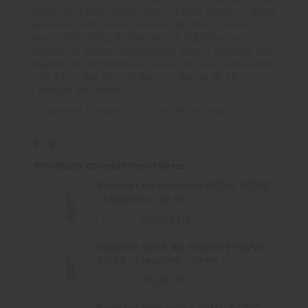
gourmand sucré-fruité franc et bien équilibré, entre
douceur confiserie et vivacité des baies. Avec son
ratio 50PG/50VG, il offre un bon équilibre entre
saveurs et vapeur, compatible avec la majorité des
cigarettes électroniques. Proposé en format 50 ml
prêt à booster (0 mg) dans un flacon de 75 ml.
Fabriqué en France.
Vous aurez besoin de
booster
de nicotine
Produits complémentaires
Booster de nicotine PG/VG 50/50
- Liquideo - 10 ml
+2,90 CHF
Booster SELS de nicotine PG/VG
50/50 - Liquideo - 10 ml
+3,20 CHF