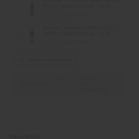
Booster Nicopulse 20MG PG/VG
50/50 - Eliquid France - 10 ml
+2,90 CHF
Booster Nicosalt 20MG PG/VG
50/50 - Eliquid France - 10 ml
+3,20 CHF
Calculer la nicotine
En achetant ce produit vous gagnerez
0,90 CHF
grâce à notre programme de
fidélité. Votre panier totalisera
0,90 CHF
.
Description