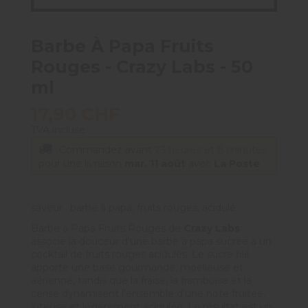
Barbe À Papa Fruits
Rouges - Crazy Labs - 50
ml
17,90 CHF
TVA incluse
Commandez avant
23 heures et 8 minutes
pour une livraison
mar. 11 août
avec
La Poste
saveur : barbe à papa, fruits rouges, acidulé
Barbe à Papa Fruits Rouges de
Crazy Labs
associe la douceur d'une barbe à papa sucrée à un
cocktail de fruits rouges acidulés. Le sucre filé
apporte une base gourmande, moelleuse et
aérienne, tandis que la fraise, la framboise et la
cerise dynamisent l'ensemble d'une note fruitée,
juteuse et légèrement acidulée. Le résultat est un