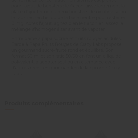
pour l'ajout de boosters : le flacon laisse largement la
place d'ajouter un ou deux boosters de nicotine selon
le taux recherché, ou de la base neutre pour rester en
0 mg. Après l'ajout, agitez bien le flacon et laissez le
mélange s'homogénéiser avant de vapoter.
Entre barbe à papa sucrée et fruits rouges acidulés,
Barbe à Papa Fruits Rouges de Crazy Labs propose
un gourmand sucré-fruité rond et équilibré. Son
format 50 ml et son ratio 50/50 en font un e-liquide
polyvalent, à adopter seul ou en alternance avec
d'autres recettes gourmandes de la gamme Crazy
Labs.
Produits complémentaires