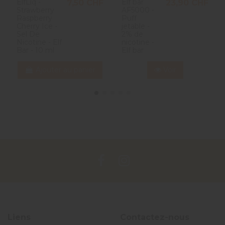
ElfLiq -
Elf bar
7,50 CHF
23,90 CHF
Strawberry
AF5000 -
Raspberry
Puff
Cherry Ice -
jetable -
Sel De
2% de
Nicotine - Elf
nicotine -
Bar - 10 ml
Elf bar
Ajouter au panier
Voir
Liens
Contactez-nous