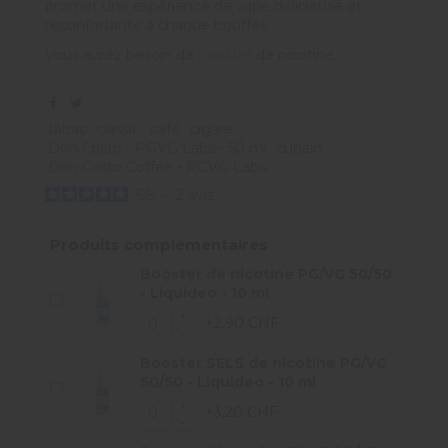
promet une expérience de vape délicieuse et
réconfortante à chaque bouffée.
Vous aurez besoin de
booster
de nicotine.
tabac
classic
café
cigare
Don Cristo - PGVG Labs - 50 ml
cubain
Don Cristo Coffee - PGVG Labs -
5
/
5
-
2
avis
Produits complémentaires
Booster de nicotine PG/VG 50/50
- Liquideo - 10 ml
+2,90 CHF
Booster SELS de nicotine PG/VG
50/50 - Liquideo - 10 ml
+3,20 CHF