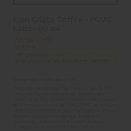
Don Cristo Coffee - PGVG
Labs - 50 ml
23,90 CHF
TVA incluse
Commandez avant
16 heures et 1 minutes
pour une livraison
lun. 10 août
avec
La Poste
saveur: tabac brun cubain, café
Découvrez le e-liquide Don Cristo Coffee de PGVG
Labs, une combinaison raffinée de tabac brun
cubain et de café intense. Présenté dans un flacon
de 50 ml avec un ratio de 30PG/70VG, cet e-liquide
offre une expérience de vape harmonieuse entre
saveurs robustes et production de vapeur
généreuse. Idéal pour les amateurs de vape
sophistiquée et riche, Don Cristo Coffee vous