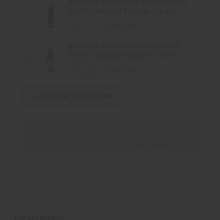
Booster Nicopulse 20MG PG/VG
50/50 - Eliquid France - 10 ml
+2,90 CHF
Booster Nicosalt 20MG PG/VG
50/50 - Eliquid France - 10 ml
+3,20 CHF
Calculer la nicotine
En achetant ce produit vous gagnerez
1,20 CHF
grâce à notre programme de
fidélité. Votre panier totalisera
1,20 CHF
.
Description