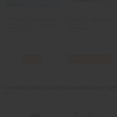
Grenade
Banana Ice -
16,00 CHF
19,90 CHF
Pilée - Petit
Fruit Fuel -
23,90 CHF
Nuage - 60
Dinner Lady
ml
- 50 ml
Voir
Ajouter au panier
Les clients qui ont acheté ce produit ont ég