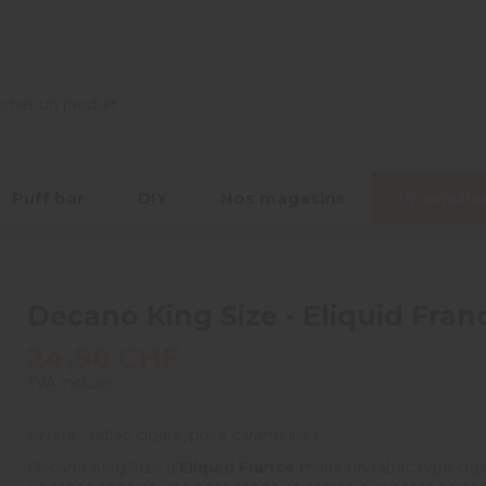
Puff bar
DIY
Nos magasins
Promotio
Decano King Size - Eliquid Franc
24,90 CHF
TVA incluse
saveur : tabac cigare, poire caramélisée
Decano King Size d'
Eliquid France
marie un tabac type ciga