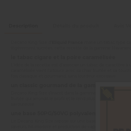
Description
Détails du produit
Avis Vé
Decano King Size d'
Eliquid France
marie un tabac type ci
légèrement sucrées, cette recette de la gamme Havanero mi
le tabac cigare et la poire caramélisée
L'idée de la recette est d'associer un tabac de caractère 
caramélisée vient l'adoucir avec sa chair fruitée et sa touch
fois classique et gourmand, sans lourdeur excessive.
un classic gourmand de la gamme Havaner
Decano King Size s'inscrit dans la gamme Havanero d'Eliqui
fruitée qui arrondit le profil et le rend plus accessible.
savoureuse.
une base
50PG/50VG
polyvalente
Le Decano King Size repose sur une base composée à parts 
saveurs, hit modéré et production de vapeur. Il convient a