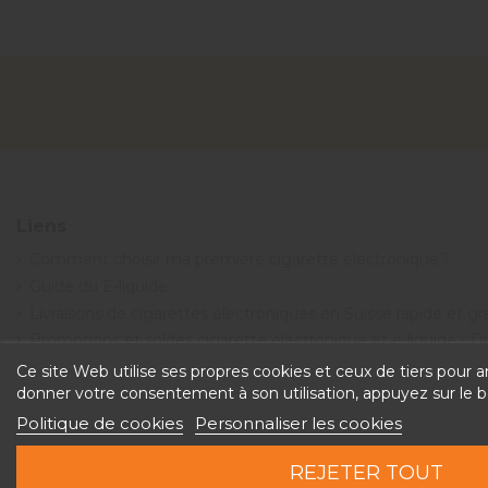
Liens
Comment choisir ma première cigarette électronique ?
Guide du E-liquide
Livraisons de cigarettes électroniques en Suisse rapide et g
Promotions et soldes cigarette électronique et e-liquide - 
Conditions générales de vente
Ce site Web utilise ses propres cookies et ceux de tiers pour 
donner votre consentement à son utilisation, appuyez sur le 
Politique de cookies
Personnaliser les cookies
REJETER TOUT
Copyright © 2026 Discountvape.ch - Tous droits réservés