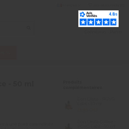
Français
liste de souhaits (
0
)
Connexion
Panier
ns %
e - 50 ml
Produits
complémentaires
Don Cristo - PGVG
Labs - 50 ml
23,90 CHF
Don Cristo Coffee -
re à une poire caramélisée.
PGVG Labs - 50 ml