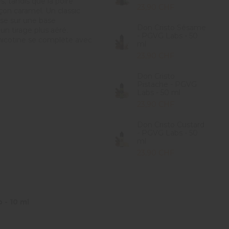
, tandis que la poire
23,90 CHF
çon caramel. Un classic
se sur une base
Don Cristo Sésame
 tirage plus aéré.
- PGVG Labs - 50
 nicotine se complète avec
ml
23,90 CHF
Don Cristo
Pistache - PGVG
Labs - 50 ml
23,90 CHF
Don Cristo Custard
- PGVG Labs - 50
ml
23,90 CHF
 - 10 ml