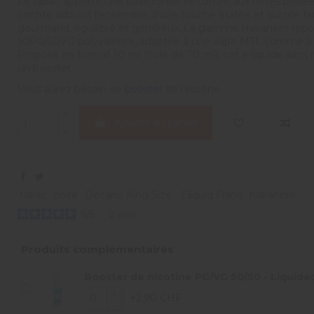
Le tabac apporte une base ronde et corsée aux notes boisées
confite adoucit l'ensemble d'une touche fruitée et sucrée fa
gourmand, équilibré et généreux. La gamme Havanero repo
50PG/50VG polyvalente, adaptée à une vape MTL comme à un
Proposé en format 50 ml (fiole de 70 ml), cet e-liquide sans
un booster.
Vous aurez besoin de
booster
de nicotine
Ajouter au panier
tabac
poire
Decano King Size - Eliquid Franc
habanero
5
/
5
-
2
avis
Produits complémentaires
Booster de nicotine PG/VG 50/50 - Liquideo
+2,90 CHF