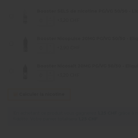
Booster SELS de nicotine PG/VG 50/50 - Liq
+3,20 CHF
Booster Nicopulse 20MG PG/VG 50/50 - Eliqu
+2,90 CHF
Booster Nicosalt 20MG PG/VG 50/50 - Eliqui
+3,20 CHF
Calculer la nicotine
En achetant ce produit vous gagnerez
1,25 CHF
grâce à 
fidélité. Votre panier totalisera
1,25 CHF
.