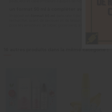
pods, kits et clearomiseurs équipés de résistances adaptées
un format 50 ml à compléter avec un boost
Proposé en
format 50 ml
dans une fiole de 70 ml, cet e-li
recherché, avant de secouer et de laisser reposer le mélang
pour les amateurs de tabac gourmand, à la recherche d'un cl
5
/
5
16 autres produits dans la même catégorie :
Basé sur
2
avis soumis à un
contrôle
Voir tous les avis sur ce site
5
étoiles
2
4
étoiles
0
3
étoiles
0
2
étoiles
0
1
étoile
0
Trier les avis