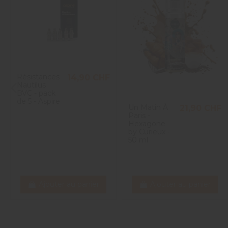
Résistances
14,90 CHF
Nautilus
BVC - pack
de 5 - Aspire
Un Matin À
21,90 CHF
Paris -
Hexagone
by Curieux -
50 ml
Ajouter au panier
Ajouter au panier