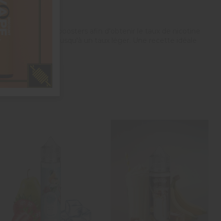
r un ou plusieurs boosters afin d'obtenir le taux de nicotine
onservé tel quel jusqu'à un taux léger. Une recette idéale
.