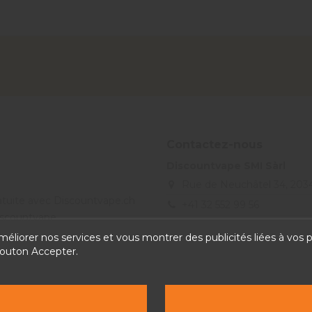
Contactez-nous
Discountvape SMI Sàrl
Rue de Neuchâtel 34, 203
ratuite avec Discountvape.ch
+41 32 552 99 56
Discountvape
info@discountvape.ch
améliorer nos services et vous montrer des publicités liées à vos
bouton Accepter.