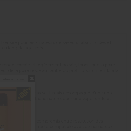
. Pensée pour les amateurs de saveurs tabac rondes et
au long de la journée.
 ronde, corsée et légèrement boisée, tandis que la poire
eur de la poire reste au centre du profil, pour un rendu à la
montrer à nouveau
t mis en valeur non pas seul, mais accompagné d'une note
gue ce Decano d'un tabac nature, pour une vape ronde et
50/50 offre un bon compromis entre restitution des
 peu plus ouverte, et reste compatible avec de nombreux