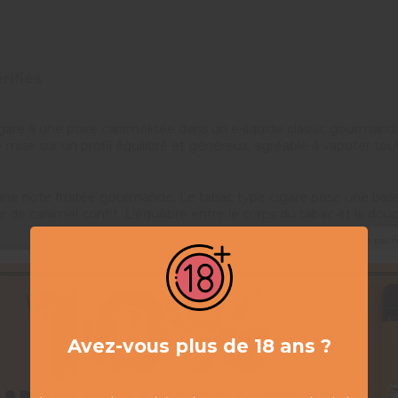
rifiés
gare à une poire caramélisée dans un e-liquide classic gourmand
se sur un profil équilibré et généreux, agréable à vapoter tout 
à une note fruitée gourmande. Le tabac type cigare pose une base
e de caramel confit. L'équilibre entre le corps du tabac et la douc
Ne pas 
o
d France, dédiée aux saveurs classic travaillées. Le tabac y es
 La poire caramélisée apporte une dimension gourmande qui distin
Avez-vous plus de 18 ans ?
égales de propylène glycol et de glycérine végétale. Ce ratio 
ussi bien à une vape MTL en tirage serré qu'à une inhalation un