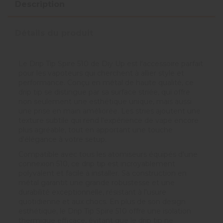
Description
Détails du produit
Le Drip Tip Spire 510 de Diy Up est l'accessoire parfait
pour les vapoteurs qui cherchent à allier style et
performance. Conçu en métal de haute qualité, ce
drip tip se distingue par sa surface striée, qui offre
non seulement une esthétique unique, mais aussi
une prise en main améliorée. Les stries ajoutent une
texture subtile qui rend l'expérience de vape encore
plus agréable, tout en apportant une touche
d'élégance à votre setup.
Compatible avec tous les atomiseurs équipés d'une
connexion 510, ce drip tip est incroyablement
polyvalent et facile à installer. Sa construction en
métal garantit une grande robustesse et une
durabilité exceptionnelle, résistant à l'usure
quotidienne et aux chocs. En plus de son design
esthétique, le Drip Tip Spire 510 offre une isolation
thermique efficace, évitant que le drip tip ne