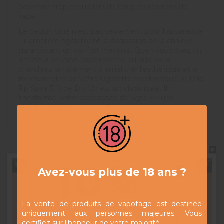
devienne trop chaud lors de longues sessions de
vape.
Le design strié n'est pas seulement pour l'apparence
– il améliore également la dissipation de la chaleur,
garantissant un confort maximal. Que vous soyez un
amateur de vape expérimenté ou que vous
cherchiez simplement à améliorer l'esthétique et la
fonctionnalité de votre cigarette électronique, le Drip
Tip Spire 510 de Diy Up est un choix idéal. Il
transforme votre expérience de vape en une
aventure élégante et performante, tout en assurant
une restitution optimale des saveurs.
Ne pas montrer à nouveau
Produits complémentaires
Avez-vous plus de 18 ans ?
La vente de produits de vapotage est destinée
uniquement aux personnes majeures. Vous
certifiez sur l'honneur de votre majorité.