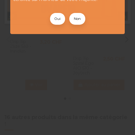
Oui
Non
Drip Tip
3,20 CHF
Zlide 510 -
Innokin
Drip Tip
2,50 CHF
Spiral Ego
AIO 510 -
Joytech
Voir
Ajouter au panier
16 autres produits dans la même catégorie
: