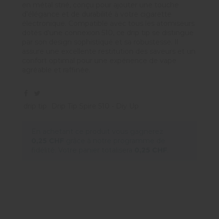
en métal strié, conçu pour ajouter une touche
d'élégance et de durabilité à votre cigarette
électronique. Compatible avec tous les atomiseurs
dotés d'une connexion 510, ce drip tip se distingue
par son design sophistiqué et sa robustesse. Il
assure une excellente restitution des saveurs et un
confort optimal pour une expérience de vape
agréable et raffinée.
drip tip
Drip Tip Spire 510 - Diy Up
En achetant ce produit vous gagnerez
0,25 CHF
grâce à notre programme de
fidélité. Votre panier totalisera
0,25 CHF
.