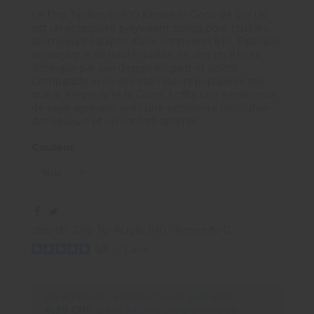
Le Drip Tip Acrylic 810 Kennedy-Goon de Diy Up
est un accessoire polyvalent conçu pour tous les
atomiseurs équipés d'une connexion 810. Fabriqué
en acrylique de haute qualité, ce drip tip 810 se
distingue par son design élégant et coloré.
Compatible avec des atomiseurs populaires tels
que le Kennedy et le Goon, il offre une expérience
de vape agréable avec une excellente restitution
des saveurs et un confort optimal.
Couleur
drip tip
Drip Tip Acrylic 810 - Kennedy-G
5
/
5
-
1
avis
En achetant ce produit vous gagnerez
0,30 CHF
grâce à notre programme de