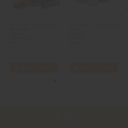
Decano
St-Malo -
24,90 CHF
23,90 CHF
King Size -
Côte
Eliquid
Ouest -
France - 50
Curieux -
ml
50 ml
Ajouter au panier
Ajouter au panier