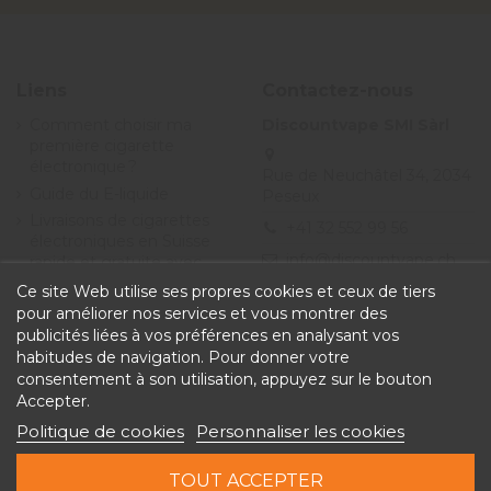
Liens
Contactez-nous
Comment choisir ma
Discountvape SMI Sàrl
première cigarette
électronique ?
Rue de Neuchâtel 34, 2034
Guide du E-liquide
Peseux
Livraisons de cigarettes
+41 32 552 99 56
électroniques en Suisse
info@discountvape.ch
rapide et gratuite avec
Discountvape.ch
Ce site Web utilise ses propres cookies et ceux de tiers
Promotions et soldes
pour améliorer nos services et vous montrer des
cigarette électronique et
publicités liées à vos préférences en analysant vos
e-liquide - Discountvape
habitudes de navigation. Pour donner votre
Conditions générales de
consentement à son utilisation, appuyez sur le bouton
vente
Accepter.
Politique de cookies
Personnaliser les cookies
TOUT ACCEPTER