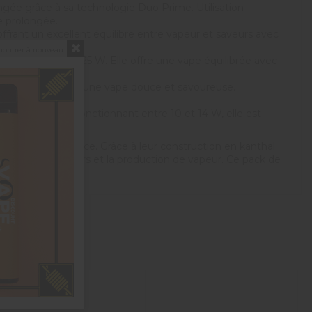
ngée grâce à sa technologie Duo Prime. Utilisation
e prolongée.
ffrant un excellent équilibre entre vapeur et saveurs avec
montrer à nouveau
isée entre 20 et 25 W. Elle offre une vape équilibrée avec
0 et 14 W, offrant une vape douce et savoureuse.
30.
rage restrictif. Fonctionnant entre 10 et 14 W, elle est
/30.
oit votre préférence. Grâce à leur construction en kanthal
itution des saveurs et la production de vapeur. Ce pack de
phane C.