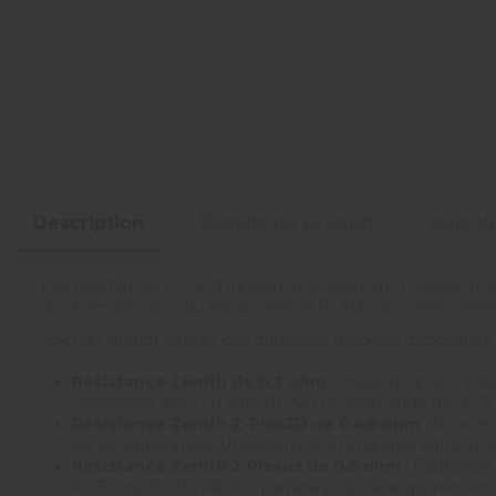
Description
Détails du produit
Avis Vé
Les résistances Z-Coil d'Innokin, spécialement conçues pou
de styles de vape, du tirage serré MTL à la vape semi-aéri
Voici un aperçu détaillé des différents modèles disponibles 
Résistance Zenith de 0.3 ohm
: Idéale pour une vap
généreuse avec un ratio PG/VG recommandé de 50/50
Résistance Zenith Z-Plex3D de 0.48 ohm
: Pour le
vie exceptionnelle. Utilisation recommandée entre 13 
Résistance Zenith Z Plexus de 0.5 ohm
: Équilibran
40/60 ou 70/30, elle est parfaite pour ceux qui reche