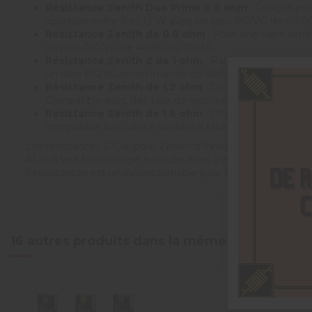
Résistance Zenith Duo Prime 0.6 ohm
: Conçue pour
optimale entre 9 et 13 W avec un ratio PG/VG de 40/60
Résistance Zenith de 0.8 ohm
: Pour une vape serré
un ratio PG/VG de 40/60 ou 70/30.
Résistance Zenith Z de 1 ohm
: Parfaite pour une va
un ratio PG/VG recommandé de 50/50 ou 70/30.
Résistance Zenith de 1.2 ohm
: Conçue pour une vape
Compatible avec des taux de nicotine élevés, sels de ni
Résistance Zenith de 1.6 ohm
: Offrant une vape très
compatible avec des e-liquides à taux de nicotine élev
Les résistances Z-Coil pour Zenith d'Innokin sont conçues p
A1 et à leur technologie avancée, elles assurent une perfo
5 résistances est un incontournable pour tout vapoteur so
5
/
5
16 autres produits dans la même catégorie :
Basé sur
8
avis soumis à un
contrôle
Voir tous les avis sur ce site