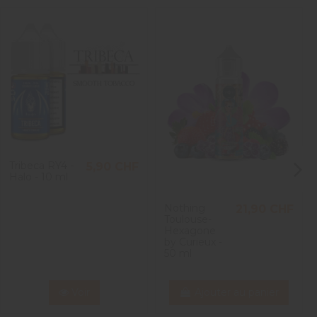
ara S.
Tribeca RY4 -
5,90 CHF
Halo - 10 ml
2
Nothing
21,90 CHF
Toulouse-
Hexagone
by Curieux -
50 ml
Voir
Ajouter au panier