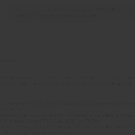
En achetant ce produit vous gagnerez
0,55 CHF
grâce à
fidélité. Votre panier totalisera
0,55 CHF
.
rifiés
r le clearomiseur Zenith, sont synonymes de qualité et de polyv
enne RDL, répondant ainsi aux attentes des vapoteurs les plus ex
:
e semi-aérienne RDL, cette résistance est conçue pour fonction
 ou 30/70.
s amateurs de vape serrée MTL, cette résistance utilise la tech
et 16 W avec un ratio PG/VG de 40/60 ou 70/30.
t vapeur et saveurs, cette résistance MTL en kanthal A1 fonctio
rchent une vape savoureuse et dense.