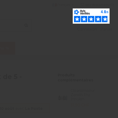
Français
liste de souhaits (
0
)
Connexion
Panier
ns %
 de 5 -
Produits
complémentaires
Clearomiseur
Zenith Pro -
Innokin
31,90 CHF
 10 août
avec
La Poste