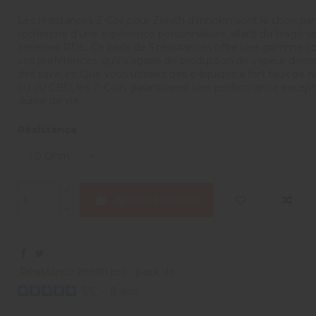
Les résistances Z-Coil pour Zenith d'Innokin sont le choix parf
recherche d'une expérience personnalisée, allant du tirage s
aérienne RDL. Ce pack de 5 résistances offre une gamme co
vos préférences, qu'il s'agisse de production de vapeur dense
des saveurs. Que vous utilisiez des e-liquides à fort taux de n
ou du CBD, les Z-Coils garantissent une performance except
durée de vie.
Résistance
Ajouter au panier
Résistance zenith pro - pack de
5
/
5
-
8
avis