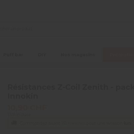
Puff bar
DIY
Nos magasins
Promotio
Résistances Z-Coil Zenith - pack
Innokin
10,90 CHF
TVA incluse
Commandez avant
20 minutes
pour une livraison
lun.