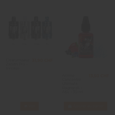
Utile
(0)
Signaler
5
/
5
Avis vérifié
Alles bestens erhalten.
Avis du
13/02/2025
, suite à une expérience du
07/02/2025
par
Barb
Utile
(0)
Signaler
Clearomiseur
31,90 CHF
Zenith Pro -
1
Innokin
Arôme
13,50 CHF
Concentré
Ultimate
Ragnarok -
A&L - 30 ml
Voir
Ajouter au panier