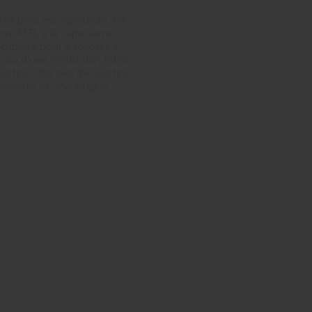
ait pour les vapoteurs à la
erré MTL à la vape semi-
mplète pour s'adapter à
 ou d'une restitution fidèle
icotine, des sels de nicotine
ionnelle et une longue