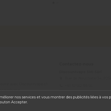
Contactez-nous
Discountvape SMI Sàrl
Rue de Neuchâtel 34, 203
ratuite avec Discountvape.ch
+41 32 552 99 56
Discountvape
info@discountvape.ch
améliorer nos services et vous montrer des publicités liées à vos
bouton Accepter.