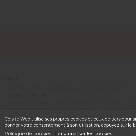
Liens
Comment choisir ma première cigarette électronique ?
Guide du E-liquide
Livraisons de cigarettes électroniques en Suisse rapide et g
Promotions et soldes cigarette électronique et e-liquide - 
Conditions générales de vente
Ce site Web utilise ses propres cookies et ceux de tiers pour 
donner votre consentement à son utilisation, appuyez sur le 
Politique de cookies
Personnaliser les cookies