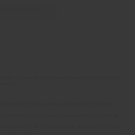
 notre programme de
alence. Ce pack de 5 résistances couvre un large éventail
igeants.
ner entre 30 et 40 W, offrant une production de vapeur
nologie mesh pour une saveur savoureuse et une durée de
nne entre 14 et 19 W. Compatible avec des ratios PG/VG de