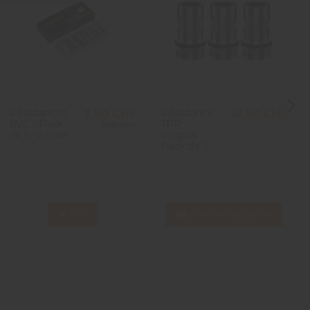
harina W.
Résistances
Résistance
7,90 CHF
10,90 CHF
BVC - Pack
TPP -
11,90 CHF
de 5 - Aspire
Voopoo -
Pack de 3
ck von Liquid super rüber
ine K.
Voir
Ajouter au panier
se R.