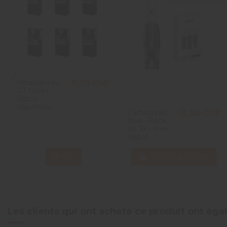
5
étoiles
8
4
étoiles
0
3
étoiles
0
2
étoiles
0
1
étoile
0
Trier les avis
Résistances
9,90 CHF
GT Cores
(3pcs) -
Vaporesso
Cartouches
12,90 CHF
Kiwi - Pack
de 3x - Kiwi
Vapor
Voir
Ajouter au panier
Les clients qui ont acheté ce produit ont ég