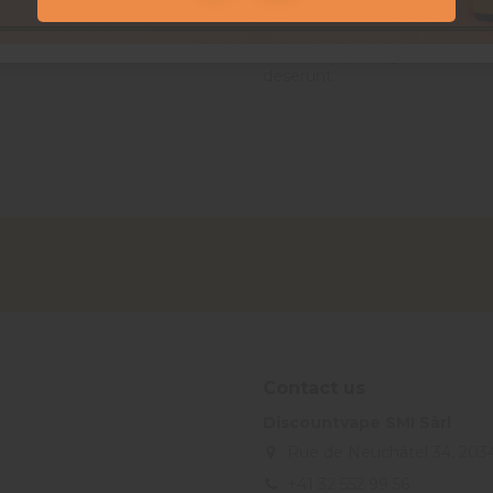
Enim quis fugiat consequat
deserunt.
Contact us
Discountvape SMI Sàrl
Rue de Neuchâtel 34, 203
+41 32 552 99 56