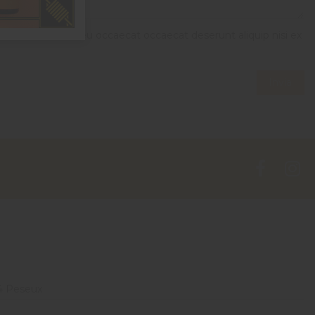
 elit minim nisi eu occaecat occaecat deserunt aliquip nisi ex
4 Peseux