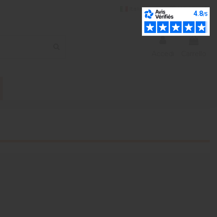
Italiano
Wishlist (
0
)
Accedi
Carrello