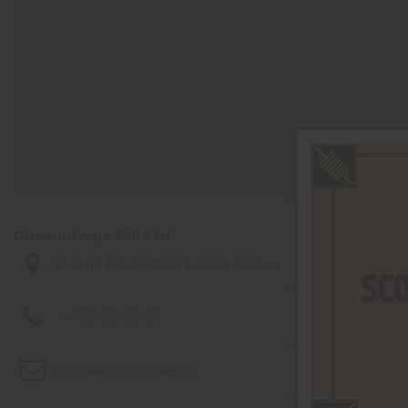
Discountvape SMI Sàrl
Rue de Neuchâtel 34, 2034 Peseux
+41 32 552 99 56
info@discountvape.ch