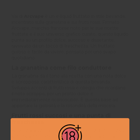
Vaï di
Arcvape
è un e-liquid fruttato in stile bevanda,
incentrato sulla granatina e sui frutti rossi. Firmato
Arcvape, marchio francese noto per le sue ricette
fruttate e il suo universo grafico curato, questo liquido
punta su un profilo dolce, succoso e dissetante,
ravvivato da un tocco di freschezza. Un fruttato
goloso e facile da vivere, pensato per uno svapo
quotidiano.
La granatina come filo conduttore
La granatina dà il tono alla ricetta con una nota dolce
e sciropposa, caratteristica di questa bevanda.
Sviluppa accenti di frutti rossi e ciliegia che ricordano
il noto sciroppo, per un profilo dolce e
immediatamente riconoscibile. È questa base ad
apportare la golosità e la rotondità della miscela.
Frutti rossi succosi e una punta di
freschezza
Attorno alla granatina, un assortimento di frutti rossi
succosi arricchisce il profilo e apporta una punta