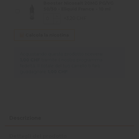
Booster Nicosalt 20MG PG/VG
50/50 - Eliquid France - 10 ml
+3,20 CHF
Calcola la nicotina
Acquistando questo prodotto riceverai
1,00 CHF
tramite il nostro programma
fedeltà. Il totale del tuo carrello ti farà
guadagnare
1,00 CHF
.
Descrizione
Dettagli del prodotto