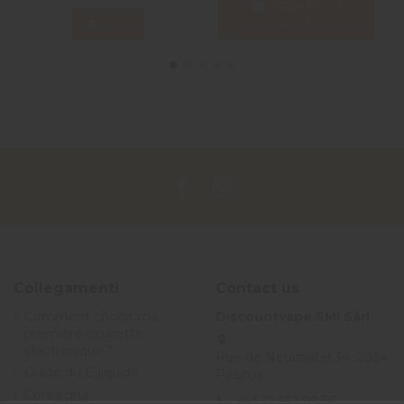
Aggiungi al
View
carrello
Collegamenti
Contact us
Comment choisir ma
Discountvape SMI Sàrl
première cigarette
électronique ?
Rue de Neuchâtel 34, 2034
Guide du E-liquide
Peseux
Consegna
+41 32 552 99 56