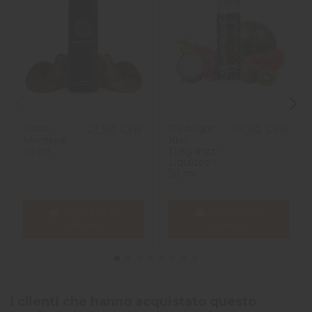
Oasis -
Pastèque
21,90 CHF
19,90 CHF
Montreal -
Kiwi -
50 ml
Dragonzz -
Liquideo -
50 ml
Aggiungi al
Aggiungi al
carrello
carrello
I clienti che hanno acquistato questo