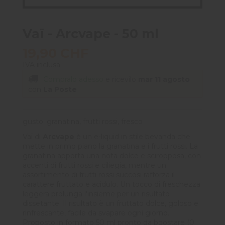
Vaï - Arcvape - 50 ml
19,90 CHF
IVA inclusa
Compralo adesso
e ricevilo
mar 11 agosto
con
La Poste
gusto: granatina, frutti rossi, fresco
Vaï di
Arcvape
è un e-liquid in stile bevanda che
mette in primo piano la granatina e i frutti rossi. La
granatina apporta una nota dolce e sciropposa, con
accenti di frutti rossi e ciliegia, mentre un
assortimento di frutti rossi succosi rafforza il
carattere fruttato e acidulo. Un tocco di freschezza
leggera prolunga l'insieme per un risultato
dissetante. Il risultato è un fruttato dolce, goloso e
rinfrescante, facile da svapare ogni giorno.
Proposto in formato 50 ml pronto da boostare (0